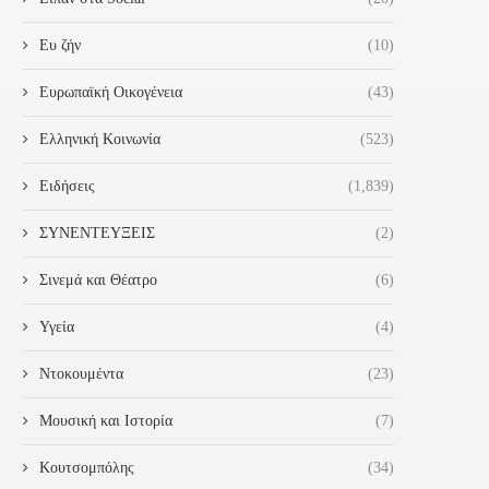
Ευ ζήν
(10)
ΣΥΝΆΝΤΗΣΗ ΤΗΣ ΈΝΩΣΗΣ
«ΠΡΌΛΗΨΗ ΤΩΝ ΕΠΙΠΤΏΣΕ
ΥΝΤΑΚΤΏΝ ΕΠΑΡΧΙΑΚΟΎ ΤΎΠΟΥ
ΑΠΌ ΤΗΝ ΕΜΦΆΝΙΣΗ ΤΩ
Ευρωπαϊκή Οικογένεια
(43)
ΜΕ ΤΟΝ...
ΥΨΗΛΏΝ...
31 Ιουλίου 2023
14 Ιουλίου 2023
Ελληνική Κοινωνία
(523)
Ειδήσεις
(1,839)
ΣΥΝΕΝΤΕΥΞΕΙΣ
(2)
Σινεμά και Θέατρο
(6)
Υγεία
(4)
Ντοκουμέντα
(23)
Μουσική και Ιστορία
(7)
Κουτσομπόλης
(34)