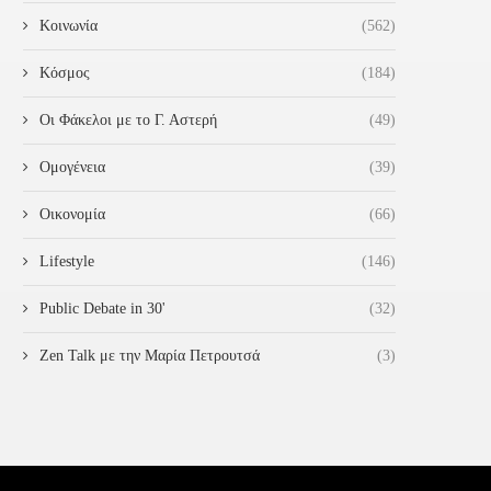
Κοινωνία
(562)
Κόσμος
(184)
Οι Φάκελοι με το Γ. Αστερή
(49)
Ομογένεια
(39)
Οικονομία
(66)
Lifestyle
(146)
Public Debate in 30'
(32)
Zen Talk με την Μαρία Πετρουτσά
(3)