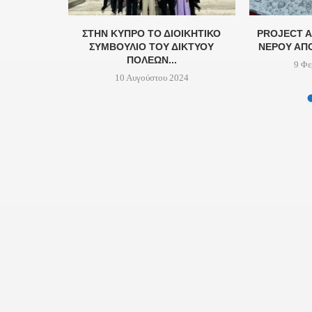
 ΜΜΕ ΤΙΣ
ΣΤΗΝ ΚΎΠΡΟ ΤΟ ΔΙΟΙΚΗΤΙΚΌ
PROJECT A
...
ΣΥΜΒΟΎΛΙΟ ΤΟΥ ΔΙΚΤΎΟΥ
ΝΕΡΟΎ ΑΠΌ
ΠΌΛΕΩΝ...
9 Φε
10 Αυγούστου 2024