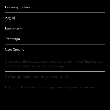
Πολιτική Cookies
Αρχική
Επικοινωνία
Ταυτότητα
Όροι Χρήσης
Ο Κυριάκος Βελόπουλος έδωσε τα χέρια με τον Γιάννη Χριστόπουλο
από την Αμαλιάδα για τις επόμενες εκλογές.
Ο Δήμος βουλιάζει και τους φταίει η κριτική;
Η Αρχαία Ήλιδα πνίγεται και οι αρμόδιοι συνεχίζουν να σιωπούν