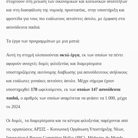
στοχεύουν στη μείωση των οικονομικών και κοινωνικών ανισοτήτων
και στη διασφάλιση της νομικής προστασίας, στην υποστήριξη και
φροντίδα για τους πιο ευάλωτους αιτούντες άσυλο, με έμφαση στα
ασυνόδευτα παιδιά.
Τα έργα των προγραμμάτων με μια ματιά:
Αυτή τη στιγμή υλοποιούνται
οκτώ έργα
, εκ των οποίων τα πέντε
αφορούν ανοιχτές δομές φιλοξενίας και διαμερίσματα
υποστηριζόμενης αυτόνομης διαβίωσης για ασυνόδευτους ανήλικους
και ευάλωτες γυναίκες αιτούσες άσυλο. Μέχρι σήμερα έχουν
υποστηριχθεί
170
ωφελούμενοι, εκ των
οποίων 147 ασυνόδευτα
παιδιά,
ο αριθμός των οποίων αναμένεται να φτάσει τα 1.000, μέχρι
το 2024.
Οι δομές, τα διαμερίσματα και τα κέντρα φιλοξενίας παρέχονται από
τις οργανώσεις ΑΡΣΙΣ – Κοινωνική Οργάνωση Υποστήριξης Νέων,
International Rescue Committee Hellas (IRC), Médecins du Monde