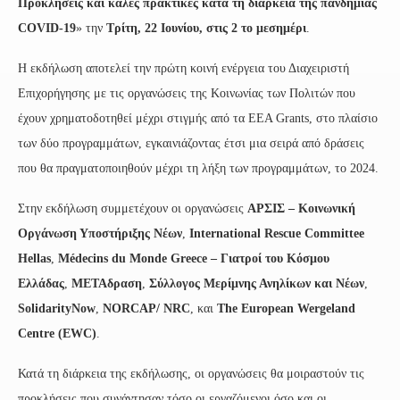
Προκλήσεις και καλές πρακτικές κατά τη διάρκεια της πανδημίας
COVID-19
» την
Τρίτη, 22 Ιουνίου, στις 2 το μεσημέρι
.
Η εκδήλωση αποτελεί την πρώτη κοινή ενέργεια του Διαχειριστή
Επιχορήγησης με τις οργανώσεις της Κοινωνίας των Πολιτών που
έχουν χρηματοδοτηθεί μέχρι στιγμής από τα EEA Grants, στο πλαίσιο
των δύο προγραμμάτων, εγκαινιάζοντας έτσι μια σειρά από δράσεις
που θα πραγματοποιηθούν μέχρι τη λήξη των προγραμμάτων, το 2024.
Στην εκδήλωση συμμετέχουν οι οργανώσεις
ΑΡΣΙΣ – Κοινωνική
Οργάνωση Υποστήριξης Νέων
,
International Rescue Committee
Hellas
,
Médecins du Monde Greece – Γιατροί του Κόσμου
Ελλάδας
,
ΜΕΤΑδραση
,
Σύλλογος Μερίμνης Ανηλίκων και Νέων
,
SolidarityNow
,
NORCAP/ NRC
, και
The European Wergeland
Centre (EWC)
.
Κατά τη διάρκεια της εκδήλωσης, οι οργανώσεις θα μοιραστούν τις
προκλήσεις που συνάντησαν τόσο οι εργαζόμενοι όσο και οι