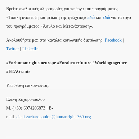
Βρείτε αναλυτικές πληροφορίες για τα έργα του προγράμματος
«Τοπική ανάπτυξη και μείωση της φτώχειας»
εδώ
και
εδώ
για τα έργα
του προγράμματος «Άσυλο και Μετανάστευση».
Ακολουθήστε μας στα κανάλια κοινωνικής δικτύωσης:
Facebook
|
Twitter
|
LinkedIn
#Forhumanrightsineurope #Forabetterfuture #Workingtogether
#EEAGrants
Υπεύθυνη επικοινωνίας:
Ελένη Ζαχαροπούλου
M. (+30) 6974206873 | E-
mail:
eleni.zacharopoulou@humanrights360.org