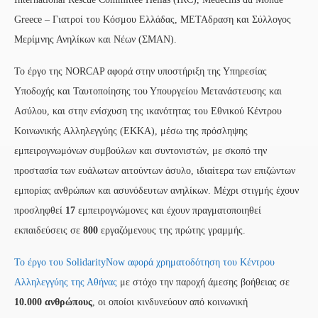
Greece – Γιατροί του Κόσμου Ελλάδας, ΜΕΤΑδραση και Σύλλογος
Μερίμνης Ανηλίκων και Νέων (ΣΜΑΝ).
Το έργο της NORCAP αφορά στην υποστήριξη της Υπηρεσίας
Υποδοχής και Ταυτοποίησης του Υπουργείου Μετανάστευσης και
Ασύλου, και στην ενίσχυση της ικανότητας του Εθνικού Κέντρου
Κοινωνικής Αλληλεγγύης (ΕΚΚΑ), μέσω της πρόσληψης
εμπειρογνωμόνων συμβούλων και συντονιστών, με σκοπό την
προστασία των ευάλωτων αιτούντων άσυλο, ιδιαίτερα των επιζώντων
εμπορίας ανθρώπων και ασυνόδευτων ανηλίκων. Μέχρι στιγμής έχουν
προσληφθεί
17
εμπειρογνώμονες και έχουν πραγματοποιηθεί
εκπαιδεύσεις σε
800
εργαζόμενους της πρώτης γραμμής.
Το έργο του SolidarityNow αφορά χρηματοδότηση του Κέντρου
Αλληλεγγύης της Αθήνας
με στόχο την παροχή άμεσης βοήθειας σε
10
.
000 ανθρώπους
, οι οποίοι κινδυνεύουν από κοινωνική