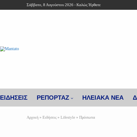
Σάββατο, 8 Αυγούστου 2026 - Καλώς Ήρθατε
ΕΙΔΗΣΕΙΣ
ΡΕΠΟΡΤΑΖ
ΗΛΕΙΑΚΑ ΝΕΑ
Δ
Αρχική
»
Ειδήσεις
»
Lifestyle
»
Πρόσωπα