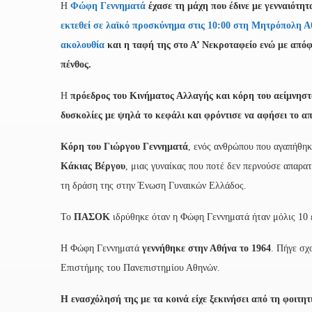
Η
Φώφη Γεννηματά
έχασε τη μάχη που έδινε με γενναιότητα
εκτεθεί σε λαϊκό προσκύνημα στις 10:00 στη Μητρόπολη Αθη
ακολουθία
και η ταφή της στο Α’ Νεκροταφείο ενώ
με απόφ
πένθος.
Η
πρόεδρος του Κινήματος Αλλαγής και κόρη του αείμνησ
δυσκολίες με ψηλά το κεφάλι και φρόντισε να αφήσει το α
Κόρη του Γιώργου Γεννηματά
, ενός ανθρώπου που αγαπήθηκε
Κάκιας Βέργου
, μιας γυναίκας που ποτέ δεν περνούσε απαρα
τη δράση της στην Ένωση Γυναικών Ελλάδος.
Το
ΠΑΣΟΚ
ιδρύθηκε όταν η Φώφη Γεννηματά ήταν μόλις 10 ε
Η Φώφη Γεννηματά
γεννήθηκε στην Αθήνα το 1964
. Πήγε σχ
Επιστήμης του Πανεπιστημίου Αθηνών.
Η ενασχόλησή της με τα κοινά είχε ξεκινήσει από τη φοιτη