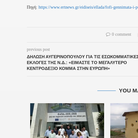
Πηγή:
https://www.ertnews.gr/eidiseis/ellada/fofi-gennimata-i-p
0 comment
previous post
ΔΗΛΩΣΗ ΑΥΓΕΡΙΝΟΠΟΎΛΟΥ ΓΙΑ ΤΙΣ ΕΣΩΚΟΜΜΑΤΙΚΈ
ΕΚΛΟΓΈΣ ΤΗΣ Ν.Δ.: «ΕΊΜΑΣΤΕ ΤΟ ΜΕΓΑΛΎΤΕΡΟ
ΚΕΝΤΡΟΔΕΞΙΌ ΚΌΜΜΑ ΣΤΗΝ ΕΥΡΏΠΗ»
YOU M