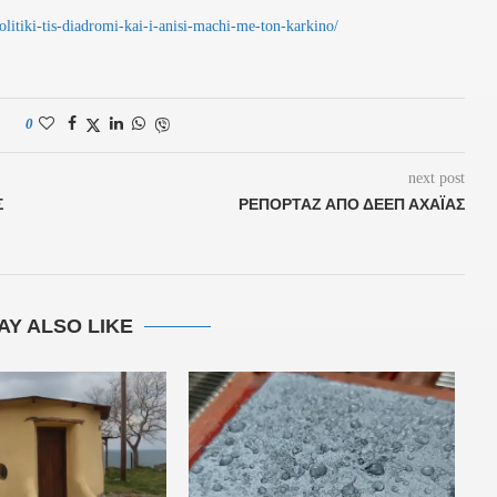
olitiki-tis-diadromi-kai-i-anisi-machi-me-ton-karkino/
0
next post
Σ
ΡΕΠΟΡΤΆΖ ΑΠΌ ΔΕΕΠ ΑΧΑΪΑΣ
AY ALSO LIKE