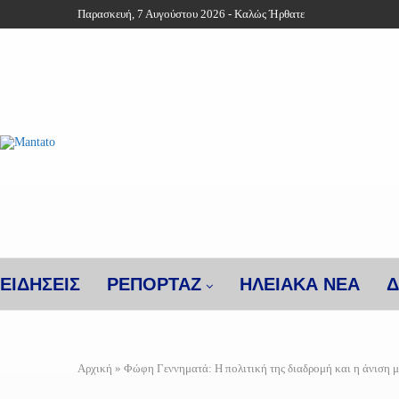
Παρασκευή, 7 Αυγούστου 2026 - Καλώς Ήρθατε
ΕΙΔΗΣΕΙΣ
ΡΕΠΟΡΤΑΖ
ΗΛΕΙΑΚΑ ΝΕΑ
Δ
Αρχική
»
Φώφη Γεννηματά: Η πολιτική της διαδρομή και η άνιση μ