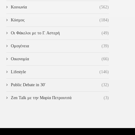
Κοινωνία
(562)
Κόσμος
(184)
ΧΟΡΩΔΊΑ ΜΥΡΤΟΎΝΤΙΩΝ ΣΤΟΝ
ΚΩΣΤΑΣ ΚΑΡΠΕΤΑΣ- ΑΝΑΚΟΊ
ΚΑΘΟΛΙΚΌ ΚΑΘΕΔΡΙΚΌ Ι. ΝΑΌ
ΨΗΦΟΔΕΛΤΊΟΥ Π.Ε. ΑΧΑΪ́
Οι Φάκελοι με το Γ. Αστερή
(49)
ΑΓΊΟΥ...
26 Αυγούστου 2023
20 Δεκεμβρίου 2023
Ομογένεια
(39)
Οικονομία
(66)
Lifestyle
(146)
Public Debate in 30'
(32)
Zen Talk με την Μαρία Πετρουτσά
(3)