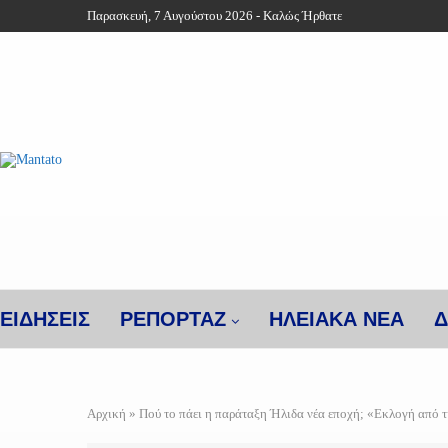
Παρασκευή, 7 Αυγούστου 2026 - Καλώς Ήρθατε
ΕΙΔΗΣΕΙΣ
ΡΕΠΟΡΤΑΖ
ΗΛΕΙΑΚΑ ΝΕΑ
Δ
Αρχική
»
Πού το πάει η παράταξη Ήλιδα νέα εποχή; «Εκλογή από τ