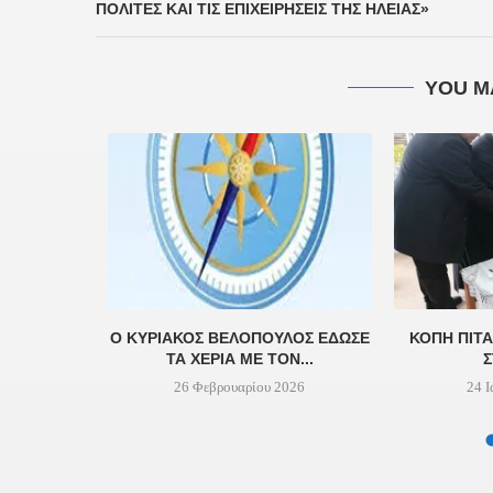
ΠΟΛΊΤΕΣ ΚΑΙ ΤΙΣ ΕΠΙΧΕΙΡΉΣΕΙΣ ΤΗΣ ΗΛΕΊΑΣ»
YOU M
Ι ΤΑ
Ο ΚΥΡΙΆΚΟΣ ΒΕΛΌΠΟΥΛΟΣ ΈΔΩΣΕ
ΚΟΠΗ ΠΙΤΑ
ΓΙΑ ΤΗ
ΤΑ ΧΈΡΙΑ ΜΕ ΤΟΝ...
ΤΕΡΩΝ
26 Φεβρουαρίου 2026
24 Ι
..
24