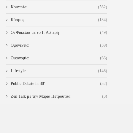
Κοινωνία
(562)
Κόσμος
(184)
Οι Φάκελοι με το Γ. Αστερή
(49)
Ομογένεια
(39)
Οικονομία
(66)
Lifestyle
(146)
Public Debate in 30'
(32)
ΥΤΆ ΤΑ ΧΡΙΣΤΟΎΓΕΝΝΑ ΈΡΧΕΤΑΙ
ΣΥΝΆΝΤΗΣΗ ΜΕ ΤΗΝ ΓΕΝΙ
Zen Talk με την Μαρία Πετρουτσά
(3)
“ΤΟ ΜΑΓΙΚΌ ΕΡΓΟΣΤΆΣΙΟ ΤΟΥ...
ΓΡΑΜΜΑΤΈΑ ΥΠΟΔΟΧΉΣ
ΑΙΤΟΎΝΤΩΝ ΆΣΥΛΟ
4 Νοεμβρίου 2024
4 Νοεμβρίου 2024