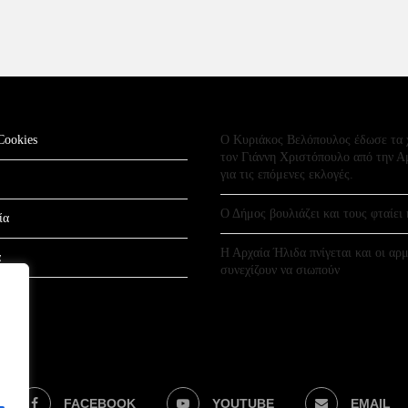
Cookies
Ο Κυριάκος Βελόπουλος έδωσε τα 
τον Γιάννη Χριστόπουλο από την Α
για τις επόμενες εκλογές.
Ο Δήμος βουλιάζει και τους φταίει 
ία
Η Αρχαία Ήλιδα πνίγεται και οι αρμ
α
συνεχίζουν να σιωπούν
σης
FACEBOOK
YOUTUBE
EMAIL