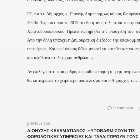
Γι’ αυτό ο Δήμαρχος κ. Γιαννης Λυμπερης ως κύριος θα πρέπε
2023». Έχει πει από το 2019 ότι θα ήταν η τελευταία του φορά
Χριστοδουλοπουλου. Πρέπει να τηρήσει την υπόσχεση του, στα
Απο την άλλη υπάρχει η Δημοκρατική διέξοδος της εσωκομματι
υποψήφιος. Και εκεί όποιος θέλει μπορεί να κατέβει και να ε
και αξιόλογα στελέχη και ανθρώπους.
Αν επιλέγει στο σταυροδρόμι η καθυστέρηση ή η εμμονή «να κ
θα καταγράψει το χειρότερο αποτέλεσμα και ο Δήμαρχος των 5
0 comment
previous post
ΔΙΟΝΎΣΗΣ ΚΑΛΑΜΑΤΙΑΝΌΣ: «ΥΠΟΒΑΘΜΊΖΟΥΝ ΤΙΣ
ΦΟΡΟΛΟΓΙΚΈΣ ΥΠΗΡΕΣΊΕΣ ΚΑΙ ΤΑΛΑΙΠΩΡΟΎΝ ΤΟΥΣ