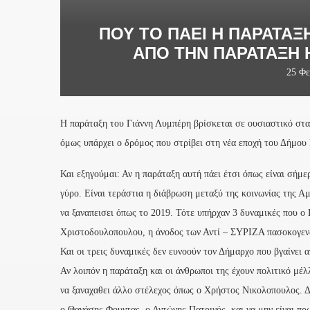
ΠΟΎ ΤΟ ΠΆΕΙ Η ΠΑΡΆΤΑΞ
ΑΠΌ ΤΗΝ ΠΑΡΆΤΑΞΗ Η
25 Φε
Η παράταξη του Γιάννη Λυμπέρη βρίσκεται σε ουσιαστικό στ
όμως υπάρχει ο δρόμος που στρίβει στη νέα εποχή του Δήμου 
Και εξηγούμαι: Αν η παράταξη αυτή πάει έτσι όπως είναι σήμε
γύρο. Είναι τεράστια η διάβρωση μεταξύ της κοινωνίας της Αμ
να ξαναπεισει όπως το 2019. Τότε υπήρχαν 3 δυναμικές που 
Χριστοδουλοπουλου, η άνοδος των Αντί – ΣΥΡΙΖΑ πασοκογενω
Και οι τρεις δυναμικές δεν ευνοούν τον Δήμαρχο που βγαίνει α
Αν λοιπόν η παράταξη και οι άνθρωποι της έχουν πολιτικό μέλ
να ξαναχαθει άλλο στέλεχος όπως ο Χρήστος Νικολοπουλος. Δ
ο Θανάσης Φουντας, ο Αντώνης Πατρινός, και να μην είναι πρ