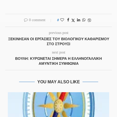
0 comment
0
previous post
ΞΕΚΊΝΗΣΑΝ ΟΙ ΕΡΓΑΣΊΕΣ ΤΟΥ ΒΙΟΛΟΓΙΚΟΎ ΚΑΘΑΡΙΣΜΟΎ
ΣΤΟ ΣΤΡΟΎΣΙ
next post
ΒΟΥΛΉ: ΚΥΡΏΝΕΤΑΙ ΣΉΜΕΡΑ Η ΕΛΛΗΝΟΓΑΛΛΙΚΉ
ΑΜΥΝΤΙΚΉ ΣΥΜΦΩΝΊΑ
YOU MAY ALSO LIKE