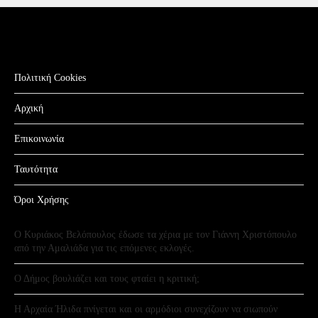
Πολιτική Cookies
Αρχική
Επικοινωνία
Ταυτότητα
Όροι Χρήσης
Ο Κυριάκος Βελόπουλος έδωσε τα χέρια με τον Γιάννη Χριστόπουλο
από την Αμαλιάδα για τις επόμενες εκλογές.
Ο Δήμος βουλιάζει και τους φταίει η κριτική;
Η Αρχαία Ήλιδα πνίγεται και οι αρμόδιοι συνεχίζουν να σιωπούν