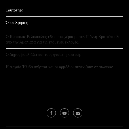
Ταυτότητα
Όροι Χρήσης
Ο Κυριάκος Βελόπουλος έδωσε τα χέρια με τον Γιάννη Χριστόπουλο
από την Αμαλιάδα για τις επόμενες εκλογές.
Ο Δήμος βουλιάζει και τους φταίει η κριτική;
Η Αρχαία Ήλιδα πνίγεται και οι αρμόδιοι συνεχίζουν να σιωπούν