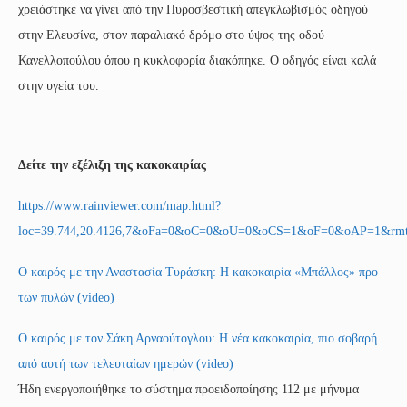
χρειάστηκε να γίνει από την Πυροσβεστική απεγκλωβισμός οδηγού
στην Ελευσίνα, στον παραλιακό δρόμο στο ύψος της οδού
Κανελλοπούλου όπου η κυκλοφορία διακόπηκε. Ο οδηγός είναι καλά
στην υγεία του.
Δείτε την εξέλιξη της κακοκαιρίας
https://www.rainviewer.com/map.html?
loc=39.744,20.4126,7&oFa=0&oC=0&oU=0&oCS=1&oF=0&oAP=1&r
Ο καιρός με την Αναστασία Τυράσκη: Η κακοκαιρία «Μπάλλος» προ
των πυλών (video)
Ο καιρός με τον Σάκη Αρναούτογλου: H νέα κακοκαιρία, πιο σοβαρή
από αυτή των τελευταίων ημερών (video)
Ήδη ενεργοποιήθηκε το σύστημα προειδοποίησης 112 με μήνυμα