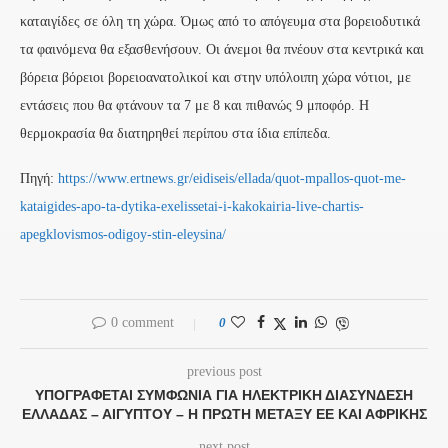
καταιγίδες σε όλη τη χώρα. Όμως από το απόγευμα στα βορειοδυτικά
τα φαινόμενα θα εξασθενήσουν. Οι άνεμοι θα πνέουν στα κεντρικά και
βόρεια βόρειοι βορειοανατολικοί και στην υπόλοιπη χώρα νότιοι, με
εντάσεις που θα φτάνουν τα 7 με 8 και πιθανώς 9 μποφόρ. Η
θερμοκρασία θα διατηρηθεί περίπου στα ίδια επίπεδα.
Πηγή:
https://www.ertnews.gr/eidiseis/ellada/quot-mpallos-quot-me-
kataigides-apo-ta-dytika-exelissetai-i-kakokairia-live-chartis-
apegklovismos-odigoy-stin-eleysina/
0 comment
0
previous post
YΠΟΓΡΆΦΕΤΑΙ ΣΥΜΦΩΝΊΑ ΓΙΑ ΗΛΕΚΤΡΙΚΉ ΔΙΑΣΎΝΔΕΣΗ
ΕΛΛΆΔΑΣ – ΑΙΓΎΠΤΟΥ – Η ΠΡΏΤΗ ΜΕΤΑΞΎ ΕΕ ΚΑΙ ΑΦΡΙΚΉΣ
next post