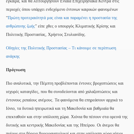
έγκαιρα, και θα λειτουργήσουν Ενιαία Επιχειρησιακά Κέντρα στις
περιοχές όπου υπάρχει ενδεχόμενο έντονων καιρικών φαινομένων
“
Πρώτη προτεραιότητά μας είναι και παραμένει η προστασία της
ανθρώπινης ζωής
” είπε χθες ο υπουργός Κλιματικής Κρίσης και
Πολιτικής Προστασίας, Χρήστος Στυλιανίδης.
Οδηγίες της Πολιτικής Προστασίας – Τι κάνουμε σε περίπτωση
ανάγκης
Πρόγνωση
Πιο αναλυτικά, την Πέμπτη προβλέπονται έντονες βροχοπτώσεις και
ισχυρές καταιγίδες, που θα συνοδεύονται από χαλαζοπτώσεις και
έντονους ριπαίους ανέμους. Τα φαινόμενα θα επηρεάσουν αρχικά το
Ιόνιο, τα δυτικά ηπειρωτικά και τη Μακεδονία και βαθμιαία θα
επεκταθούν και στην υπόλοιπη χώρα. Χιόνια θα πέσουν στα ορεινά της
δυτικής και κεντρικής Μακεδονίας και της Ηπείρου. Οι άνεμοι θα
πνέουν στα βόρεια βορειοανατολικοί και στην υπόλοιπη χώρα νότιοι