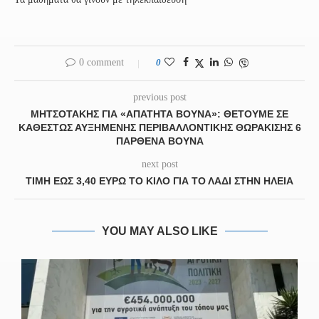
0 comment
0
previous post
ΜΗΤΣΟΤΆΚΗΣ ΓΙΑ «ΑΠΆΤΗΤΑ ΒΟΥΝΆ»: ΘΈΤΟΥΜΕ ΣΕ
ΚΑΘΕΣΤΏΣ ΑΥΞΗΜΈΝΗΣ ΠΕΡΙΒΑΛΛΟΝΤΙΚΉΣ ΘΩΡΆΚΙΣΗΣ 6
ΠΑΡΘΈΝΑ ΒΟΥΝΆ
next post
ΤΙΜΉ ΈΩΣ 3,40 ΕΥΡΏ ΤΟ ΚΙΛΌ ΓΙΑ ΤΟ ΛΆΔΙ ΣΤΗΝ ΗΛΕΊΑ
YOU MAY ALSO LIKE