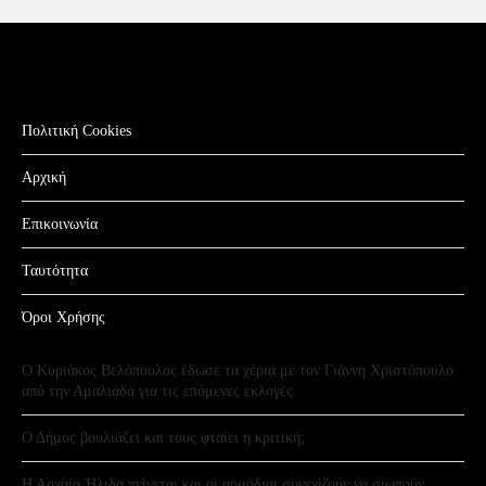
Πολιτική Cookies
Αρχική
Επικοινωνία
Ταυτότητα
Όροι Χρήσης
Ο Κυριάκος Βελόπουλος έδωσε τα χέρια με τον Γιάννη Χριστόπουλο
από την Αμαλιάδα για τις επόμενες εκλογές.
Ο Δήμος βουλιάζει και τους φταίει η κριτική;
Η Αρχαία Ήλιδα πνίγεται και οι αρμόδιοι συνεχίζουν να σιωπούν