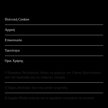
Πολιτική Cookies
Αρχική
Επικοινωνία
Ταυτότητα
Όροι Χρήσης
Ο Κυριάκος Βελόπουλος έδωσε τα χέρια με τον Γιάννη Χριστόπουλο
από την Αμαλιάδα για τις επόμενες εκλογές.
Ο Δήμος βουλιάζει και τους φταίει η κριτική;
Η Αρχαία Ήλιδα πνίγεται και οι αρμόδιοι συνεχίζουν να σιωπούν