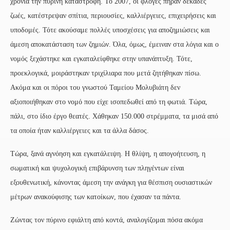
χρόνια την πύρινη καταστροφή. Το 2007, οι φλόγες πήραν δεκάδες
ζωές, κατέστρεψαν σπίτια, περιουσίες, καλλιέργειες, επιχειρήσεις και
υποδομές. Τότε ακούσαμε πολλές υποσχέσεις για αποζημιώσεις και
άμεση αποκατάσταση των ζημιών. Όλα, όμως, έμειναν στα λόγια και ο
νομός ξεχάστηκε και εγκαταλείφθηκε στην υπανάπτυξη. Τότε,
προεκλογικά, μοιράστηκαν τριχίλιαρα που μετά ζητήθηκαν πίσω.
Ακόμα και οι πόροι του γνωστού Ταμείου Μολυβιάτη δεν
αξιοποιήθηκαν στο νομό που είχε ισοπεδωθεί από τη φωτιά. Τώρα,
πάλι, στο ίδιο έργο θεατές. Χάθηκαν 150.000 στρέμματα, τα μισά από
τα οποία ήταν καλλιέργειες και τα άλλα δάσος.
Τώρα, ξανά αγνόηση και εγκατάλειψη. Η θλίψη, η απογοήτευση, η
σωματική και ψυχολογική επιβάρυνση των πληγέντων είναι
εξουθενωτική, κάνοντας άμεση την ανάγκη για θέσπιση ουσιαστικών
μέτρων ανακούφισης των κατοίκων, που έχασαν τα πάντα.
Ζώντας τον πύρινο εφιάλτη από κοντά, αναλογίζομαι πόσα ακόμα