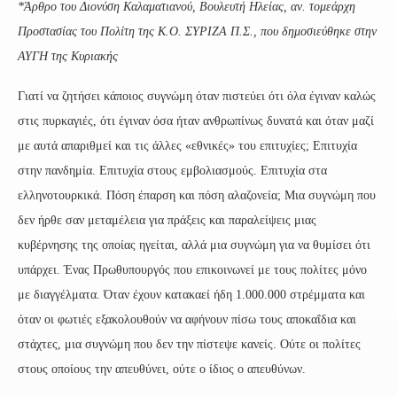
*Άρθρο του Διονύση Καλαματιανού, Βουλευτή Ηλείας, αν. τομεάρχη
Προστασίας του Πολίτη της Κ.Ο. ΣΥΡΙΖΑ Π.Σ.,
που δημοσιεύθηκε στην
ΑΥΓΗ της Κυριακής
Γιατί να ζητήσει κάποιος συγνώμη όταν πιστεύει ότι όλα έγιναν καλώς
στις πυρκαγιές, ότι έγιναν όσα ήταν ανθρωπίνως δυνατά και όταν μαζί
με αυτά απαριθμεί και τις άλλες «εθνικές» του επιτυχίες; Επιτυχία
στην πανδημία. Επιτυχία στους εμβολιασμούς. Επιτυχία στα
ελληνοτουρκικά. Πόση έπαρση και πόση αλαζονεία; Μια συγνώμη που
δεν ήρθε σαν μεταμέλεια για πράξεις και παραλείψεις μιας
κυβέρνησης της οποίας ηγείται, αλλά μια συγνώμη για να θυμίσει ότι
υπάρχει. Ένας Πρωθυπουργός που επικοινωνεί με τους πολίτες μόνο
με διαγγέλματα. Όταν έχουν κατακαεί ήδη 1.000.000 στρέμματα και
όταν οι φωτιές εξακολουθούν να αφήνουν πίσω τους αποκαΐδια και
στάχτες, μια συγνώμη που δεν την πίστεψε κανείς. Ούτε οι πολίτες
στους οποίους την απευθύνει, ούτε ο ίδιος ο απευθύνων.