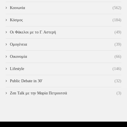
Κοινωνία
(562)
Κόσμος
(184)
Οι Φάκελοι με το Γ. Αστερή
(49)
Ομογένεια
(39)
Οικονομία
(66)
Lifestyle
(146)
Public Debate in 30'
(32)
Zen Talk με την Μαρία Πετρουτσά
(3)