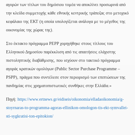
αγορών των τίτλων του δημόσιου τομέα να αποκλίνει προσωρινά από
την κλείδα συμμετοχής κάθε εθνικής κεντρικής τράπεζας στο μετοχικό
κεφάλαιο της ΕΚΤ (η οποία υπολογίζεται ανάλογα με το μέγεθος της
οικονομίας της χώρας της).
Στο έκτακτο πρόγραμμα PEPP χορηγήθηκε στους τίτλους του
Ελληνικού Δημοσίου παρέκκλιση από τις απαιτήσεις ελάχιστης
πιστοληπτικής διαβάθμισης, που ισχύουν στο τακτικό πρόγραμμα
αγοράς κρατικών ομολόγων (Public Sector Purchase Programme –
PSPP), πράγμα που συντέλεσε στον περιορισμό των επιπτώσεων της
πανδημίας στις χρηματοπιστωτικές συνθήκες στην Ελλάδα.»
Πηγή:
https://www.ertnews.gr/eidiseis/oikonomia/elladaoikonomia/g-
stoyrnaras-to-programma-agoras-ellinikon-omologon-tis-ekt-symvallei-
sti-sygkratisi-ton-epitokion/