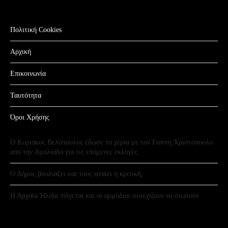
Πολιτική Cookies
Αρχική
Επικοινωνία
Ταυτότητα
Όροι Χρήσης
Ο Κυριάκος Βελόπουλος έδωσε τα χέρια με τον Γιάννη Χριστόπουλο
από την Αμαλιάδα για τις επόμενες εκλογές.
Ο Δήμος βουλιάζει και τους φταίει η κριτική;
Η Αρχαία Ήλιδα πνίγεται και οι αρμόδιοι συνεχίζουν να σιωπούν