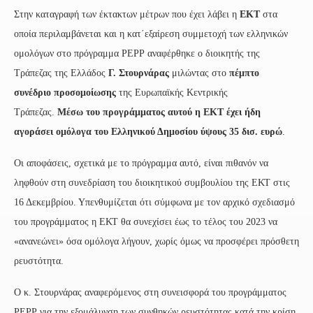
Στην καταγραφή των έκτακτων μέτρων που έχει λάβει η
ΕΚΤ
στα
οποία περιλαμβάνεται και η κατ΄εξαίρεση συμμετοχή των ελληνικών
ομολόγων στο πρόγραμμα ΡΕΡΡ αναφέρθηκε ο διοικητής της
Τράπεζας της Ελλάδος
Γ. Στουρνάρας
μιλώντας στο
πέμπτο
συνέδριο
προσομοίωσης
της Ευρωπαϊκής Κεντρικής
Τράπεζας.
Μέσω του προγράμματος αυτού η ΕΚΤ έχει ήδη
αγοράσει ομόλογα του Ελληνικού Δημοσίου ύψους 35 δισ. ευρώ
.
Οι αποφάσεις, σχετικά με το πρόγραμμα αυτό, είναι πιθανόν να
ληφθούν στη συνεδρίαση του διοικητικού συμβουλίου της ΕΚΤ στις
16 Δεκεμβρίου. Υπενθυμίζεται ότι σύμφωνα με τον αρχικό σχεδιασμό
του προγράμματος η ΕΚΤ θα συνεχίσει έως το τέλος του 2023 να
«ανανεώνει» όσα ομόλογα λήγουν, χωρίς όμως να προσφέρει πρόσθετη
ρευστότητα.
Ο κ. Στουρνάρας αναφερόμενος στη συνεισφορά του προγράμματος
ΡΕΡΡ για την εξομάλυνση των συνθηκών ρευστότητας κατά την κρίση