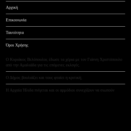
Αρχική
Επικοινωνία
Ταυτότητα
Όροι Χρήσης
Ο Κυριάκος Βελόπουλος έδωσε τα χέρια με τον Γιάννη Χριστόπουλο
από την Αμαλιάδα για τις επόμενες εκλογές.
Ο Δήμος βουλιάζει και τους φταίει η κριτική;
Η Αρχαία Ήλιδα πνίγεται και οι αρμόδιοι συνεχίζουν να σιωπούν