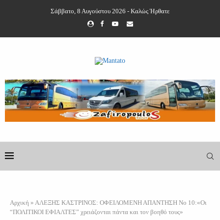
Σάββατο, 8 Αυγούστου 2026 - Καλώς Ήρθατε
Αρχική
»
ΑΛΕΞΗΣ ΚΑΣΤΡΙΝΟΣ: ΟΦΕΙΛΟΜΕΝΗ ΑΠΑΝΤΗΣΗ Νο 10:«Οι
“ΠΟΛΙΤΙΚΟΙ ΕΦΙΑΛΤΕΣ” χρειάζονται πάντα και τον βοηθό τους»