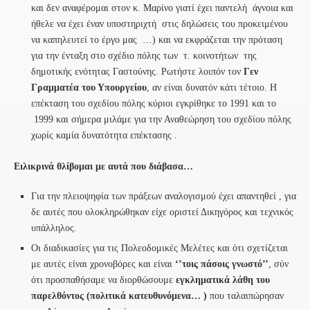
και δεν αναφέρομαι στον κ. Μαρίνο γιατί έχει παντελή άγνοια και
ήθελε να έχει έναν υποστηριχτή στις δηλώσεις του προκειμένου
να καπηλευτεί το έργο μας …) και να εκφράζεται την πρόταση
για την ένταξη στο σχέδιο πόλης των τ. κοινοτήτων της
δημοτικής ενότητας Γαστούνης. Ρωτήστε λοιπόν τον
Γεν
Γραμματέα του Υπουργείου
, αν είναι δυνατόν κάτι τέτοιο. Η
επέκταση του σχεδίου πόλης κύριοι εγκρίθηκε το 1991 και το
1999 και σήμερα μιλάμε για την Αναθεώρηση του σχεδίου πόλης
χωρίς καμία δυνατότητα επέκτασης .
Ειλικρινά θλίβομαι με αυτά που διάβασα…
Για την πλειοψηφία των πράξεων αναλογισμού έχει απαντηθεί , για
δε αυτές που ολοκληρώθηκαν είχε οριστεί Δικηγόρος και τεχνικός
υπάλληλος.
Οι διαδικασίες για τις Πολεοδομικές Μελέτες και ότι σχετίζεται
με αυτές είναι χρονοβόρες και είναι
‘’τοις πάσοις γνωστό’’
, σύν
ότι προσπαθήσαμε να διορθώσουμε
εγκληματικά λάθη του
παρελθόντος (πολιτικά κατευθυνόμενα… )
που ταλαιπώρησαν