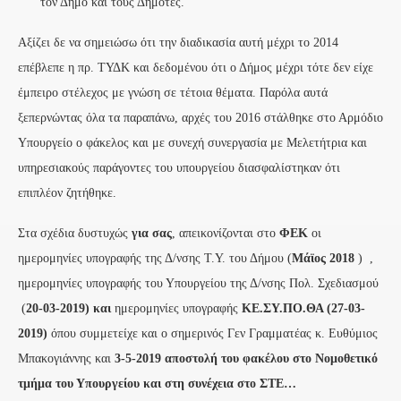
τον Δήμο και τους Δημότες.
Αξίζει δε να σημειώσω ότι την διαδικασία αυτή μέχρι το 2014
επέβλεπε η πρ. ΤΥΔΚ και δεδομένου ότι ο Δήμος μέχρι τότε δεν είχε
έμπειρο στέλεχος με γνώση σε τέτοια θέματα. Παρόλα αυτά
ξεπερνώντας όλα τα παραπάνω, αρχές του 2016 στάλθηκε στο Αρμόδιο
Υπουργείο ο φάκελος και με συνεχή συνεργασία με Μελετήτρια και
υπηρεσιακούς παράγοντες του υπουργείου διασφαλίστηκαν ότι
επιπλέον ζητήθηκε.
Στα σχέδια δυστυχώς
για σας
, απεικονίζονται στο
ΦΕΚ
οι
ημερομηνίες υπογραφής της Δ/νσης Τ.Υ. του Δήμου (
Μάϊος 2018
) ,
ημερομηνίες υπογραφής του Υπουργείου της Δ/νσης Πολ. Σχεδιασμού
(
20-03-2019) και
ημερομηνίες υπογραφής
ΚΕ.ΣΥ.ΠΟ.ΘΑ (27-03-
2019)
όπου συμμετείχε και ο σημερινός Γεν Γραμματέας κ. Ευθύμιος
Μπακογιάννης και
3-5-2019 αποστολή του φακέλου στο Νομοθετικό
τμήμα του Υπουργείου και στη συνέχεια στο ΣΤΕ…