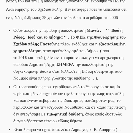
γνώση του και την μη αποδοχή του γεγονότος ότι εκδόθηκε το ΠΔ της
Αναθεώρησης του σχεδίου πόλης. Δεν κατάφερε ποτέ να ξεπεράσει ότι
ένας Νέος άνθρωπος 38 χρονών τον έβαλε στο περιθώριο το 2006.
Όσον αφορά την περιβόητη απαλλοτρίωση
Μαντά
, ‘’
Ιδού η
Ρόδος, Ιδού και το πήδημα ‘’
. Το
ΦΕΚ της Αναθεώρησης του
Σχεδίου πόλης Γαστούνης
πλέον εκδόθηκε και η
εξασφαλισμένη
χρηματοδότηση
στον προϋπολογισμό του Δήμου ( από
το
2016
και μετά ), δίνουν το πράσινο φως για να προχωρήσει η
παρούσα Δημοτική Αρχή
ΣΗΜΕΡΑ
την απαλλοτρίωση της
συγκεκριμένης ιδιοκτησίας (άλλωστε η Ειδική συνεργάτης σας-
Νομικός είναι πλήρης γνώστης της υπόθεσης …).
Οι τροποποιήσεις που εγκρίθηκαν από το Υπουργείο σε καμία
περίπτωση δεν δυσχεραίνουν την λειτουργία της ζωής στην πόλη
και όλα έγιναν σεβόμενοι τις ιδιοκτησίες των Δημοτών μας, το
περιβάλλον και την ισχύουσα Νομοθεσία και σε καμία περίπτωση
δεν ενεργήσαμε με
τιμωρητική διάθεση
, όπως εσείς δυστυχώς
διαχειριζόσασταν τέτοιου είδους θέματα.
Είναι λυπηρό να έχετε διατελέσει Δήμαρχος κ. Κ. Λούρμπα ( …