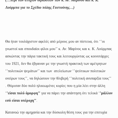
(…
περί των ατυχών δηλώσεων των κ. Αν. Μαρίνου και κ. Κ.
Λούρμπα για το Σχέδιο πόλης Γαστούνης…)
Θα ήταν τουλάχιστον αφελές από μέρους μου αν πίστευα, ότι ‘’οι
γνωστοί και σπουδαίοι φίλοι μου’’ κ. Αν. Μαρίνος και κ. Κ. Λούρμπας
ασκώντας την πάγια τακτική τους και λειτουργώντας ως κοινοτάρχες
του 1921, δεν θα έβγαιναν με την γνωστή πρακτική των αμέτρητων
‘’πολιτικών ψεμάτων’’ και των ατελείωτων ‘’ψεύτικων πολιτικών
ονείρων τους’’, να δηλώσουν την θλιβερή ‘’πολιτική ανυπαρξία τους’’
. Θύμισαν δύο πολύ ηλικιωμένες κυρίες που η μία λέει στην άλλη
‘
’είσαι πολύ όμορφη’’
για να πάρει την απάντηση ότι τελικά ‘
’μάλλον
εσύ είσαι υπέροχη’’
.
Κατανοώ την αμηχανία και την δύσκολη θέση τους για την επιτυχία