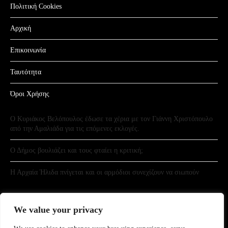
Πολιτική Cookies
Αρχική
Επικοινωνία
Ταυτότητα
Όροι Χρήσης
Ο Κυριάκος Βελόπουλος έδωσε τα χέρια με τον Γιάννη Χριστόπουλο
από την Αμαλιάδα για τις επόμενες εκλογές.
Ο Δήμος βουλιάζει και τους φταίει η κριτική;
Η Αρχαία Ήλιδα πνίγεται και οι αρμόδιοι συνεχίζουν να σιωπούν
We value your privacy