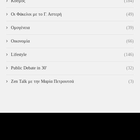
Κόσμος
(184)
Οι Φάκελοι με το Γ. Αστερή
(49)
Ομογένεια
(39)
Οικονομία
(66)
Lifestyle
(146)
Public Debate in 30'
(32)
Zen Talk με την Μαρία Πετρουτσά
(3)