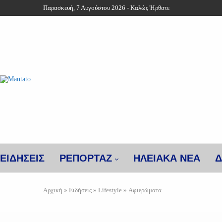
Παρασκευή, 7 Αυγούστου 2026 - Καλώς Ήρθατε
ΕΙΔΗΣΕΙΣ
ΡΕΠΟΡΤΑΖ
ΗΛΕΙΑΚΑ ΝΕΑ
Δ
Αρχική
»
Ειδήσεις
»
Lifestyle
»
Αφιερώματα