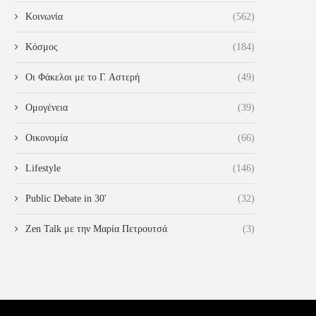
Κοινωνία
(562)
Κόσμος
(184)
Οι Φάκελοι με το Γ. Αστερή
(49)
Ομογένεια
(39)
Οικονομία
(66)
Lifestyle
(146)
Public Debate in 30'
(32)
Zen Talk με την Μαρία Πετρουτσά
(3)