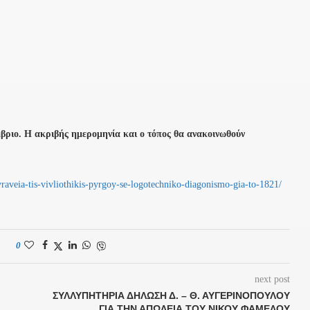
μβριο. Η ακριβής ημερομηνία και ο τόπος θα ανακοινωθούν
vraveia-tis-vivliothikis-pyrgoy-se-logotechniko-diagonismo-gia-to-1821/
0
next post
ΣΥΛΛΥΠΗΤΉΡΙΑ ΔΉΛΩΣΗ Δ. – Θ. ΑΥΓΕΡΙΝΟΠΟΎΛΟΥ
ΓΙΑ ΤΗΝ ΑΠΏΛΕΙΑ ΤΟΥ ΝΊΚΟΥ ΦΆΜΕΛΟΥ