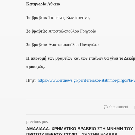
Κατηγορία Λύκειο
1ο βραβείο:
Τσιρώνης Κωνσταντίνος
2ο βραβείο:
Αποστολοπούλου Γρηγορία
3ο βραβείο:
Αναστασοπούλου Παναγιώτα
Η απονομή των βραβείων και των επαίνων θα γίνει το Δεκέ
προσεχώς.
Πηγή:
https://www.ertnews.gr/perifereiakoi-stathmoi/pirgos/ta-
0 comment
previous post
ΑΜΑΛΙΆΔΑ: ΧΡΗΜΑΤΙΚΌ ΒΡΑΒΕΊΟ ΣΤΗ ΜΝΉΜΗ ΤΟΥ
ΠΡΏΤΟΥ ΝΕΚΡΟΎ COVID – 19 ΣΤΗΝ ΕΛΛΆΔΑ