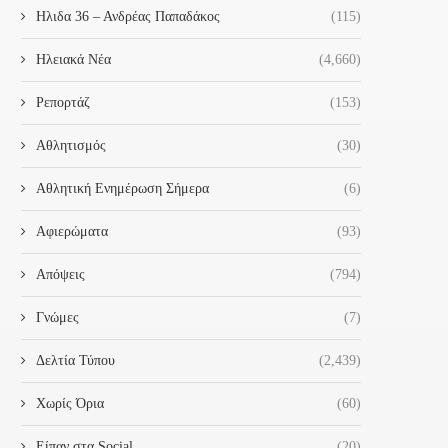
Ηλιδα 36 – Ανδρέας Παπαδάκος
(115)
Ηλειακά Νέα
(4,660)
Ρεπορτάζ
(153)
Αθλητισμός
(30)
Αθλητική Ενημέρωση Σήμερα
(6)
Αφιερώματα
(93)
Απόψεις
(794)
Γνώμες
(7)
Δελτία Τύπου
(2,439)
Χωρίς Όρια
(60)
Είπαν στα Social
(20)