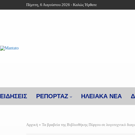
Πέμπτη, 6 Αυγούστου 2026 - Καλώς Ήρθατε
ΕΙΔΗΣΕΙΣ
ΡΕΠΟΡΤΑΖ
ΗΛΕΙΑΚΑ ΝΕΑ
Δ
Αρχική
»
Τα βραβεία της Βιβλιοθήκης Πύργου σε λογοτεχνικό διαγ