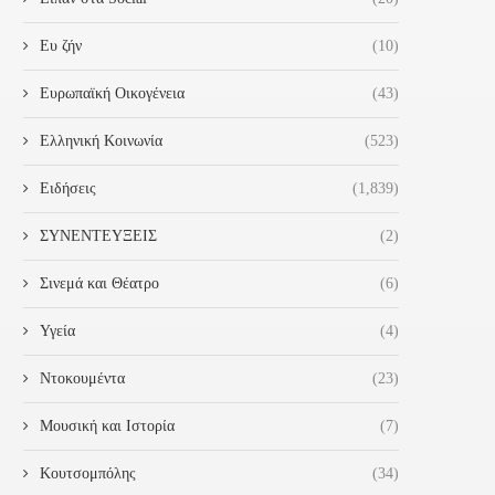
Ευ ζήν
(10)
Ευρωπαϊκή Οικογένεια
(43)
Ελληνική Κοινωνία
(523)
Ειδήσεις
(1,839)
ΣΥΝΕΝΤΕΥΞΕΙΣ
(2)
Σινεμά και Θέατρο
(6)
ΣΥΝΆΝΤΗΣΗ ΜΕ ΤΗΝ ΓΕΝΙΚΉ
«Ο ΔΉΜΟΣ ΉΛΙΔΑΣ ΤΊΜΗΣΕ
Υγεία
(4)
ΓΡΑΜΜΑΤΈΑ ΥΠΟΔΟΧΉΣ
ΜΊΑ ΛΑΜΠΡΉ ΠΑΡΈΛΑΣΗ..
ΑΙΤΟΎΝΤΩΝ ΆΣΥΛΟ
28 Οκτωβρίου 2024
Ντοκουμέντα
(23)
4 Νοεμβρίου 2024
Μουσική και Ιστορία
(7)
Κουτσομπόλης
(34)