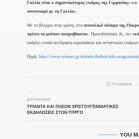
Γαλλία είναι ο σημαντικότερος εταίρος της Γερμανίας»
και
συντονισμό με τη Γαλλία».
Με το βλέμμα στην κρίση, στα
ανατολικά σύνορα της Ουκρα
πρέπει να μείνουν απαραβίαστα»
. Προειδοποίησε δε, ότι
«κά
υπάρξει ενιαία αντίδραση ευρωπαϊκών και ατλαντικών εταίρων
Πηγή:
https://www.ertnews.gr/eidiseis/diethni/solts-programmati
0 comment
previous post
ΤΡΙΆΝΤΑ ΚΑΙ ΠΛΈΟΝ ΧΡΙΣΤΟΥΓΕΝΝΙΆΤΙΚΕΣ
ΕΚΔΗΛΏΣΕΙΣ ΣΤΟΝ ΠΎΡΓΟ
YOU M