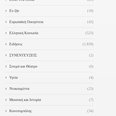
Ευ ζήν
(10)
Ευρωπαϊκή Οικογένεια
(43)
Ελληνική Κοινωνία
(523)
Ειδήσεις
(1,839)
REDIT SUISSE: «ΑΝΆΧΩΜΑ» 50
ΟΙ ΕΠΙΠΤΏΣΕΙΣ ΓΙΑ ΤΙΣ ΕΛΛΗ
ΣΥΝΕΝΤΕΥΞΕΙΣ
(2)
ΔΙΣ. ΕΥΡΏ ΣΤΗΝ ΚΡΊΣΗ...
ΤΡΆΠΕΖΕΣ ΑΠΌ ΤΗΝ...
Σινεμά και Θέατρο
(6)
16 Μαρτίου 2023
14 Μαρτίου 2023
Υγεία
(4)
Ντοκουμέντα
(23)
Μουσική και Ιστορία
(7)
Κουτσομπόλης
(34)