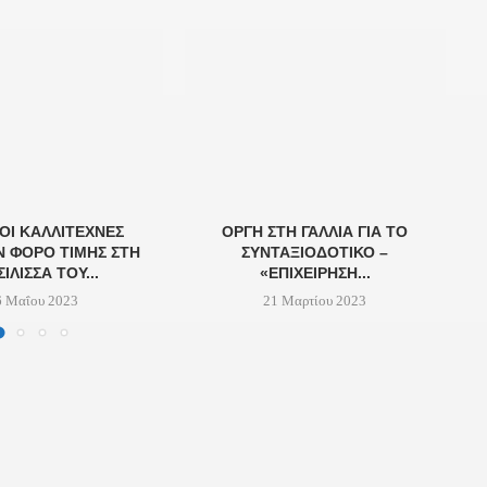
ΟΙ ΚΑΛΛΙΤΈΧΝΕΣ
ΟΡΓΉ ΣΤΗ ΓΑΛΛΊΑ ΓΙΑ ΤΟ
C
 ΦΌΡΟ ΤΙΜΉΣ ΣΤΗ
ΣΥΝΤΑΞΙΟΔΟΤΙΚΌ –
ΊΛΙΣΣΑ ΤΟΥ...
«ΕΠΙΧΕΊΡΗΣΗ...
6 Μαΐου 2023
21 Μαρτίου 2023