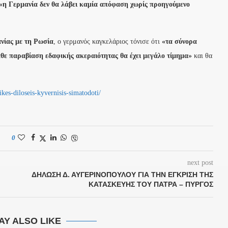
«η Γερμανία δεν θα λάβει καμία απόφαση χωρίς προηγούμενο
νίας με τη Ρωσία
, ο γερμανός καγκελάριος τόνισε ότι
«τα σύνορα
θε παραβίαση εδαφικής ακεραιότητας θα έχει μεγάλο τίμημα»
και θα
.
kes-diloseis-kyvernisis-simatodoti/
0
next post
ΔΉΛΩΣΗ Δ. ΑΥΓΕΡΙΝΟΠΟΎΛΟΥ ΓΙΑ ΤΗΝ ΈΓΚΡΙΣΗ ΤΗΣ
ΚΑΤΑΣΚΕΥΉΣ ΤΟΥ ΠΆΤΡΑ – ΠΎΡΓΟΣ
AY ALSO LIKE