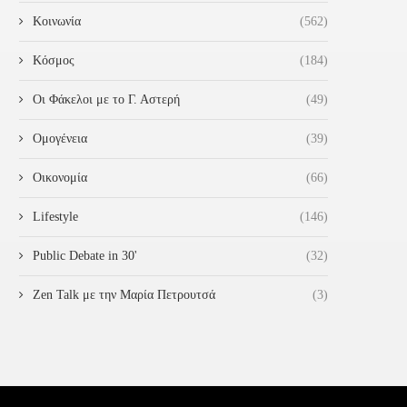
Κοινωνία
(562)
Κόσμος
(184)
Οι Φάκελοι με το Γ. Αστερή
(49)
Ομογένεια
(39)
Οικονομία
(66)
Lifestyle
(146)
Public Debate in 30'
(32)
Zen Talk με την Μαρία Πετρουτσά
(3)