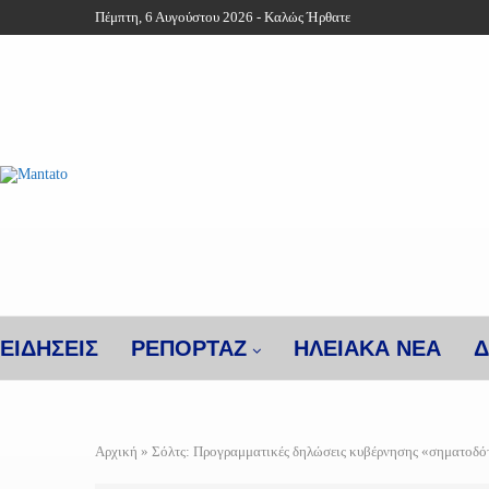
Πέμπτη, 6 Αυγούστου 2026 - Καλώς Ήρθατε
ΕΙΔΗΣΕΙΣ
ΡΕΠΟΡΤΑΖ
ΗΛΕΙΑΚΑ ΝΕΑ
Δ
Αρχική
»
Σόλτς: Προγραμματικές δηλώσεις κυβέρνησης «σηματοδό