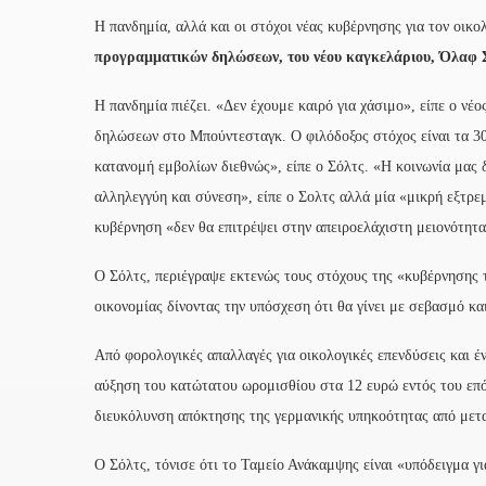
Η πανδημία, αλλά και οι στόχοι νέας κυβέρνησης για τον οικ
προγραμματικών δηλώσεων, του νέου καγκελάριου, Όλαφ 
Η πανδημία πιέζει. «Δεν έχουμε καιρό για χάσιμο», είπε ο ν
δηλώσεων στο Μπούντεσταγκ. Ο φιλόδοξος στόχος είναι τα 30
κατανομή εμβολίων διεθνώς», είπε ο Σόλτς. «Η κοινωνία μας 
αλληλεγγύη και σύνεση», είπε ο Σολτς αλλά μία «μικρή εξτρεμ
κυβέρνηση «δεν θα επιτρέψει στην απειροελάχιστη μειονότητα
Ο Σόλτς, περιέγραψε εκτενώς τους στόχους της «κυβέρνησης τ
οικονομίας δίνοντας την υπόσχεση ότι θα γίνει με σεβασμό κ
Από φορολογικές απαλλαγές για οικολογικές επενδύσεις και έ
αύξηση του κατώτατου ωρομισθίου στα 12 ευρώ εντός του επό
διευκόλυνση απόκτησης της γερμανικής υπηκοότητας από μετ
Ο Σόλτς, τόνισε ότι το Ταμείο Ανάκαμψης είναι «υπόδειγμα γ