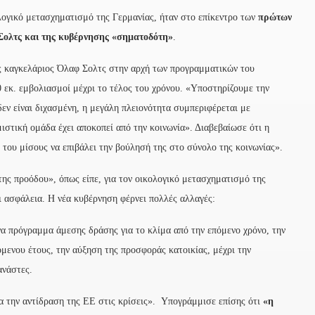
ολογικό μετασχηματισμό της Γερμανίας, ήταν στο επίκεντρο των
πρώτων
Σολτς και της κυβέρνησης «σηματοδότη»
.
έος καγκελάριος Όλαφ Σολτς στην αρχή των προγραμματικών του
 εκ. εμβολιασμοί μέχρι το τέλος του χρόνου. «Υποστηρίζουμε την
δεν είναι διχασμένη, η μεγάλη πλειονότητα συμπεριφέρεται με
ιστική ομάδα έχει αποκοπεί από την κοινωνία». Διαβεβαίωσε ότι η
 του μίσους να επιβάλει την βούλησή της στο σύνολο της κοινωνίας».
ης προόδου», όπως είπε, για τον οικολογικό μετασχηματισμό της
αι ασφάλεια. Η νέα κυβέρνηση φέρνει πολλές αλλαγές:
να πρόγραμμα άμεσης δράσης για το κλίμα από την επόμενο χρόνο, την
μενου έτους, την αύξηση της προσφοράς κατοικίας, μέχρι την
ανάστες.
ια την αντίδραση της ΕΕ στις κρίσεις». Υπογράμμισε επίσης ότι
«η