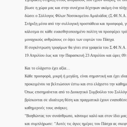
βίωσε η χώρα μας και στην συνέχεια δέχτηκαν ακόμη ένα πλήγ
δώσει ο Σύλλογος Φίλων Νοσοκομείου Αμαλιάδας (Σ.ΦΙ.Ν.Α.
Στήριξη μέσα από την συλλογική προσπάθεια και προσφορά, γι
κάλεσμα σε κάθε ευαισθητοποιημένο πολίτη να προσφέρει τρόφ
μοναχικούς ανθρώπους εν όψει των εορτών του Πάσχα.
Η συγκέντρωση τροφίμων θα γίνει στα γραφεία του Σ.ΦΙ.Ν.Α.
19 Απριλίου έως και την Παρασκευή 23 Απριλίου και ώρες 09:
Και το ελάχιστο έχει αξία…
Κάθε προσφορά, μικρή ή μεγάλη, είναι σημαντική και έχει ιδι
προκειμένου να βελτιώσουν έστω και στο ελάχιστο την καθημε
Όπως επισημαίνεται από το Διοικητικό Συμβούλιο του Συλλόγ
βρίσκονται σε ιδιαίτερη θέση και πραγματικά έχουν εναποθέσ
καθημερινές τους ανάγκες.
“Βοηθώντας τον συνάνθρωπο, κάνουμε καλό και στον ίδιο μας
και συμπλήρωσε: “Αυτές τις άγιες ημέρες του Πάσχα ας σκεφ