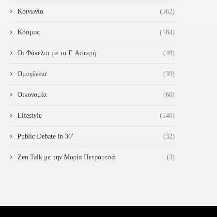
Κοινωνία
(562)
Κόσμος
(184)
Οι Φάκελοι με το Γ. Αστερή
(49)
Ομογένεια
(39)
Οικονομία
(66)
Lifestyle
(146)
Public Debate in 30'
(32)
Zen Talk με την Μαρία Πετρουτσά
(3)