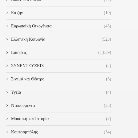
Ευ ζήν
(10)
Ευρωπαϊκή Οικογένεια
(43)
Ελληνική Κοινωνία
(523)
Ειδήσεις
(1,839)
ΣΥΝΕΝΤΕΥΞΕΙΣ
(2)
ΣΥΝΆΝΤΗΣΗ ΜΕ ΤΗΝ ΓΕΝΙΚΉ
«Ο ΔΉΜΟΣ ΉΛΙΔΑΣ ΤΊΜΗΣΕ
ΓΡΑΜΜΑΤΈΑ ΥΠΟΔΟΧΉΣ
ΜΊΑ ΛΑΜΠΡΉ ΠΑΡΈΛΑΣΗ..
ΑΙΤΟΎΝΤΩΝ ΆΣΥΛΟ
Σινεμά και Θέατρο
(6)
28 Οκτωβρίου 2024
4 Νοεμβρίου 2024
Υγεία
(4)
Ντοκουμέντα
(23)
Μουσική και Ιστορία
(7)
Κουτσομπόλης
(34)