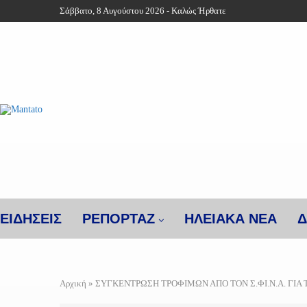
Σάββατο, 8 Αυγούστου 2026 - Καλώς Ήρθατε
ΕΙΔΗΣΕΙΣ
ΡΕΠΟΡΤΑΖ
ΗΛΕΙΑΚΑ ΝΕΑ
Δ
Αρχική
»
ΣΥΓΚΕΝΤΡΩΣΗ ΤΡΟΦΙΜΩΝ ΑΠΟ ΤΟΝ Σ.ΦΙ.Ν.Α. ΓΙΑ