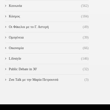
Κοινωνία
(562)
Κόσμος
(184)
Οι Φάκελοι με το Γ. Αστερή
(49)
ΔΙΟΝΥΣΊΑ-ΘΕΟΔΏΡΑ
ΔΙΟΝΎΣΗΣ ΚΑΛΑΜΑΤΙΑΝΌ
ΥΓΕΡΙΝΟΠΟΎΛΟΥ: ΠΡΟΩΘΟΎΜΕ
«ΣΎΝΔΕΣΗ ΤΟΥ “ΠΆΤΡΑ-ΠΎΡ
Ομογένεια
(39)
ΤΟΝ ΔΙΆΛΟΓΟ ΓΙΑ ΈΝΑΝ
ΜΕ ΤΟ ΑΕΡΟΔΡΌΜΙΟ...
ΕΙΡΗΝΙΚΌ...
28 Οκτωβρίου 2024
Οικονομία
(66)
28 Οκτωβρίου 2024
Lifestyle
(146)
Public Debate in 30'
(32)
Zen Talk με την Μαρία Πετρουτσά
(3)