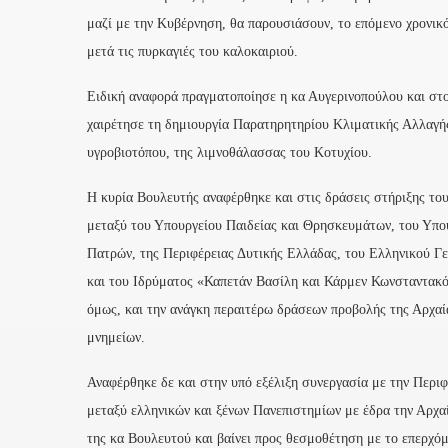
μαζί με την Κυβέρνηση, θα παρουσιάσουν, το επόμενο χρονικ
μετά τις πυρκαγιές του καλοκαιριού.
Ειδική αναφορά πραγματοποίησε η κα Αυγερινοπούλου και στο
χαιρέτησε τη δημιουργία Παρατηρητηρίου Κλιματικής Αλλαγής
υγροβιοτόπου, της λιμνοθάλασσας του Κοτυχίου.
Η κυρία Βουλευτής αναφέρθηκε και στις δράσεις στήριξης το
μεταξύ του Υπουργείου Παιδείας και Θρησκευμάτων, του Υπο
Πατρών, της Περιφέρειας Δυτικής Ελλάδας, του Ελληνικού 
και του Ιδρύματος «Καπετάν Βασίλη και Κάρμεν Κωνσταντακό
όμως, και την ανάγκη περαιτέρω δράσεων προβολής της Αρχαί
μνημείων.
Αναφέρθηκε δε και στην υπό εξέλιξη συνεργασία με την Περι
μεταξύ ελληνικών και ξένων Πανεπιστημίων με έδρα την Αρχα
της κα Βουλευτού και βαίνει προς θεσμοθέτηση με το επερχό