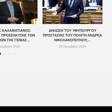
Σ ΚΑΛΑΜΑΤΙΑΝΌΣ:
ΔΉΛΩΣΗ ΤΟΥ ΥΦΥΠΟΥΡΓΟΎ
Σ ΠΡΟΣΈΛΚΥΣΗΣ ΤΩΝ
ΠΡΟΣΤΑΣΊΑΣ ΤΟΥ ΠΟΛΊΤΗ ΑΝΔΡΈΑ
Α
Ν ΤΗΣ ΓΕΝΙΆΣ...
ΝΙΚΟΛΑΚΌΠΟΥΛΟΥ,...
οεμβρίου 2024
28 Οκτωβρίου 2024