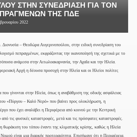
ΟΥ ΣΤΗΝ ΣΥΝΕΔΡΊΑΣΗ ΓΙΑ ΤΟΝ
ΠΡΑΓΜΈΝΩΝ ΤΗΣ ΠΔΕ
βρουαρίου 2022
. Διονυσία – Θεοδώρα Αυγερινοπούλου, στην ειδική συνεδρίαση του
ογισμό πεπραγμένων, εκφράζοντας την ικανοποίησή της σχετικά με το
 ισόποσα ανάμεσα στην Αιτωλοακαρνανία, την Αχαΐα και την Ηλεία.
φερειακή Αρχή η δέουσα προσοχή στην Ηλεία και οι Ηλείοι πολίτες
 που γίνονται στην Ηλεία, όπως η αναβάθμιση της οδικής ασφάλειας
του «Πύργου – Καλό Νερό» που βαίνει προς ολοκλήρωση, η
έργο που έχει αναλάβει η Περιφέρεια από κοινού με την Κεντρική
από τις φυσικές καταστροφές, μετά και τις πρόσφατες καταστροφές.
 τη θωράκιση του τόπου έναντι της κλιματικής κρίσης, καθώς η Ηλεία
 Νομού είναι μια διαρκής προτεραιότητα. Επισήμανε ότι η Περιφέρεια,