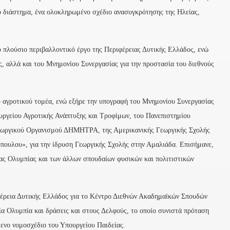
ό διάστημα, ένα ολοκληρωμένο σχέδιο ανασυγκρότησης της Ηλείας,
 πλούσιο περιβαλλοντικό έργο της Περιφέρειας Δυτικής Ελλάδος, ενώ
, αλλά και του Μνημονίου Συνεργασίας για την προστασία του διεθνούς
υ αγροτικού τομέα, ενώ εξήρε την υπογραφή του Μνημονίου Συνεργασίας
υργείου Αγροτικής Ανάπτυξης και Τροφίμων, του Πανεπιστημίου
Γεωργικού Οργανισμού ΔΗΜΗΤΡΑ, της Αμερικανικής Γεωργικής Σχολής
πουλου», για την ίδρυση Γεωργικής Σχολής στην Αμαλιάδα. Επισήμανε,
ας Ολυμπίας και των άλλων σπουδαίων φυσικών και πολιτιστικών
φέρεια Δυτικής Ελλάδος για το Κέντρο Διεθνών Ακαδημαϊκών Σπουδών
ία Ολυμπία και δράσεις και στους Δελφούς, το οποίο συνιστά πρόταση
μενο νομοσχέδιο του Υπουργείου Παιδείας.