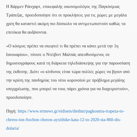
Η Κάρμεν Ράινχαρτ, επικεφαλής οικονομολόγος της Παγκόσμιας
Τράπεζας, προειδοποίησε ότι οι προκλήσεις για τις χώρες με μεγάλα
χρέη θα καταστεί ακόμη πιο δύσκολο να αντιμετωπιστούν καθώς τα
επιτόκια θα αυξάνονται.
«Ο κόσμος πρέπει να σκεφτεί τι θα πρέπει να κάνει μετά την 1η
Ιανουαρίου», τόνισε ο Ντέιβιντ Μαλπάς απευθυνόμενος σε
δημοσιογράφους κατά τη διάρκεια τηλεδιάσκεψης για την παρουσίαση
της έκθεσης. Διότι «ο κίνδυνος είναι τώρα πολλές χώρες να βγουν από
την κρίση της πανδημίας του νέου κορονοϊού με πρόβλημα μεγάλης
υπερχρέωσης, που μπορεί να τους πάρει χρόνια για να διαχειριστούν»,
προειδοποίησε.
Πηγή:
https://www.ertnews.gr/eidiseis/diethni/pagkosmia-trapeza-to-
chreos-ton-ftochon-choron-ayxithike-kata-12-to-2020-sta-860-dis-
dolaria/