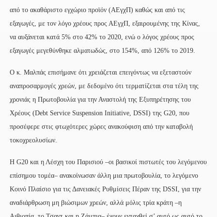
από το ακαθάριστο εγχώριο προϊόν (ΑΕγχΠ) καθώς και από τις
εξαγωγές, με τον λόγο χρέους προς ΑΕγχΠ, εξαιρουμένης της Κίνας,
να αυξάνεται κατά 5% στο 42% το 2020, ενώ ο λόγος χρέους προς
εξαγωγές μεγεθύνθηκε αλματωδώς, στο 154%, από 126% το 2019.
Ο κ. Μαλπάς επισήμανε ότι χρειάζεται επειγόντως να εξεταστούν
αναπροσαρμογές χρεών, με δεδομένο ότι τερματίζεται στα τέλη της
χρονιάς η Πρωτοβουλία για την Αναστολή της Εξυπηρέτησης του
Χρέους (Debt Service Suspension Initiative, DSSI) της G20, που
προσέφερε στις φτωχότερες χώρες ανακούφιση από την καταβολή
τοκοχρεολυσίων.
Η G20 και η Λέσχη του Παρισιού –οι βασικοί πιστωτές του λεγόμενου
επίσημου τομέα– ανακοίνωσαν άλλη μια πρωτοβουλία, το λεγόμενο
Κοινό Πλαίσιο για τις Δανειακές Ρυθμίσεις Πέραν της DSSI, για την
αναδιάρθρωση μη βιώσιμων χρεών, αλλά μόλις τρία κράτη –η
Αιθιοπία, το Τσαντ και η Ζάμπια– έχουν ενταχθεί σ’ αυτό ως αυτό το