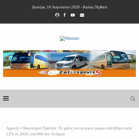
Δευτέρα, 10 Αυγούστου 2026 - Καλώς Ήρθατε
Αρχική
»
Παγκόσμια Τράπεζα: Το χρέος των φτωχών χωρών αυξήθηκε κατά
12% το 2020, στα 860 δισ. δολάρια