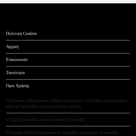
Πολιτική Cookies
Αρχική
Επικοινωνία
Ταυτότητα
Όροι Χρήσης
Ο Κυριάκος Βελόπουλος έδωσε τα χέρια με τον Γιάννη Χριστόπουλο
από την Αμαλιάδα για τις επόμενες εκλογές.
Ο Δήμος βουλιάζει και τους φταίει η κριτική;
Η Αρχαία Ήλιδα πνίγεται και οι αρμόδιοι συνεχίζουν να σιωπούν