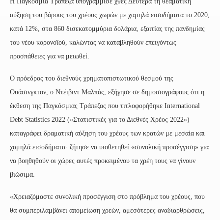
Η Παγκόσμια Τράπεζα υπογράμμισε χθες Δευτέρα τη θεαματική
αύξηση του βάρους του χρέους χωρών με χαμηλά εισοδήματα το 2020,
κατά 12%, στα 860 δισεκατομμύρια δολάρια, εξαιτίας της πανδημίας
του νέου κορονοϊού, καλώντας να καταβληθούν επειγόντως
προσπάθειες για να μειωθεί.
Ο πρόεδρος του διεθνούς χρηματοπιστωτικού θεσμού της
Ουάσινγκτον, ο Ντέιβιντ Μαλπάς, εξήγησε σε δημοσιογράφους ότι η
έκθεση της Παγκόσμιας Τράπεζας που τιτλοφορήθηκε International
Debt Statistics 2022 («Στατιστικές για το Διεθνές Χρέος 2022»)
καταγράφει δραματική αύξηση του χρέους των κρατών με μεσαία και
χαμηλά εισοδήματα· ζήτησε να υιοθετηθεί «συνολική προσέγγιση» για
να βοηθηθούν οι χώρες αυτές προκειμένου τα χρέη τους να γίνουν
βιώσιμα.
«Χρειαζόμαστε συνολική προσέγγιση στο πρόβλημα του χρέους, που
θα συμπεριλαμβάνει απομείωση χρεών, αμεσότερες αναδιαρθρώσεις,