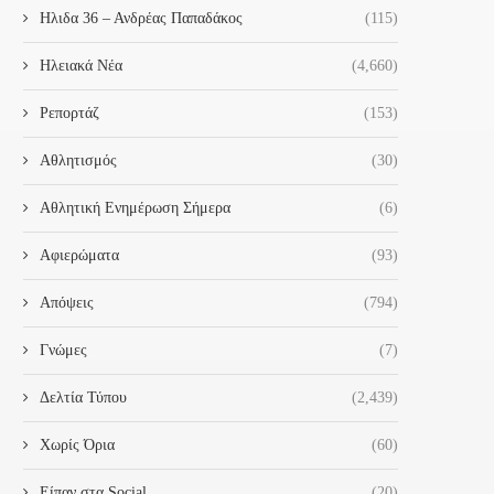
Ηλιδα 36 – Ανδρέας Παπαδάκος
(115)
Ηλειακά Νέα
(4,660)
Ρεπορτάζ
(153)
Αθλητισμός
(30)
Αθλητική Ενημέρωση Σήμερα
(6)
Αφιερώματα
(93)
Απόψεις
(794)
Γνώμες
(7)
Δελτία Τύπου
(2,439)
Χωρίς Όρια
(60)
Είπαν στα Social
(20)