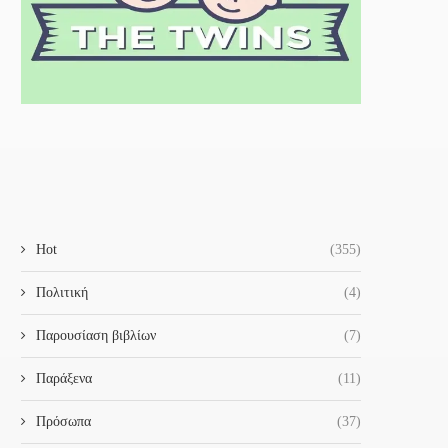
ΤΙ ΈΦΤΑΙΞΕ ΣΤΗΝ ΑΤΤΙΚΉ ΟΔΌ;
Η ΗΛΕΊΑ ΚΑΙ ΟΙ ΆΛΛΟΙ ΝΟΜ
28 Ιανουαρίου 2022
20 Ιανουαρίου 2022
Hot
(355)
Πολιτική
(4)
Παρουσίαση βιβλίων
(7)
Παράξενα
(11)
Πρόσωπα
(37)