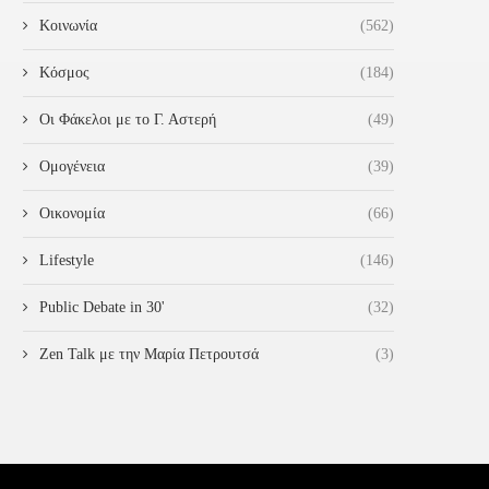
Κοινωνία
(562)
Κόσμος
(184)
Οι Φάκελοι με το Γ. Αστερή
(49)
Ομογένεια
(39)
Οικονομία
(66)
Lifestyle
(146)
Public Debate in 30'
(32)
Zen Talk με την Μαρία Πετρουτσά
(3)