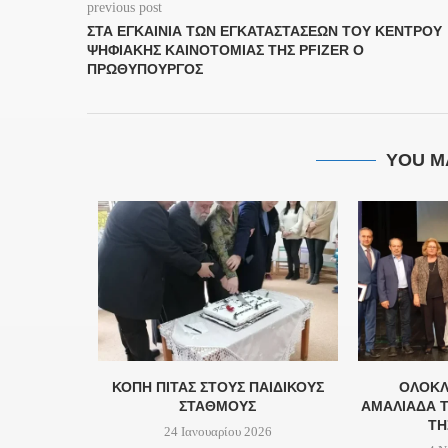
previous post
ΣΤΑ ΕΓΚΑΊΝΙΑ ΤΩΝ ΕΓΚΑΤΑΣΤΆΣΕΩΝ ΤΟΥ ΚΈΝΤΡΟΥ
ΨΗΦΙΑΚΉΣ ΚΑΙΝΟΤΟΜΊΑΣ ΤΗΣ PFIZER O
ΠΡΩΘΥΠΟΥΡΓΌΣ
YOU M
Υ ΦΟΔΣΑ
ΚΟΠΗ ΠΙΤΑΣ ΣΤΟΥΣ ΠΑΙΔΙΚΟΥΣ
ΟΛΟΚΛ
ΏΝΕΥΣΗ...
ΣΤΑΘΜΟΥΣ
ΑΜΑΛΙΆΔΑ Τ
ΤΗ
24
24 Ιανουαρίου 2026