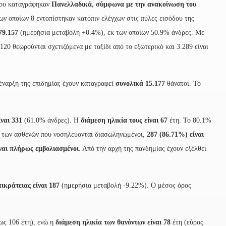
ου καταγράφηκαν
Πανελλαδικά, σύμφωνα με την ανακοίνωση του
ων οποίων 8 εντοπίστηκαν κατόπιν ελέγχων στις πύλες εισόδου της
79.157
(ημερήσια μεταβολή +0.4%), εκ των οποίων 50.9% άνδρες. Με
20 θεωρούνται σχετιζόμενα με ταξίδι από το εξωτερικό και 3.289 είναι
 έναρξη της επιδημίας έχουν καταγραφεί
συνολικά 15.177
θάνατοι. Το
ναι 331
(61.0% άνδρες). Η
διάμεση ηλικία τους είναι 67
έτη. To 80.1%
ξύ των ασθενών που νοσηλεύονται διασωληνωμένοι,
287 (86.71%) είναι
ίναι πλήρως εμβολιασμένοι
. Από την αρχή της πανδημίας έχουν εξέλθει
ικράτειας είναι 187
(ημερήσια μεταβολή -9.22%). Ο μέσος όρος
ως 106 έτη), ενώ η
διάμεση ηλικία των θανόντων είναι 78
έτη (εύρος