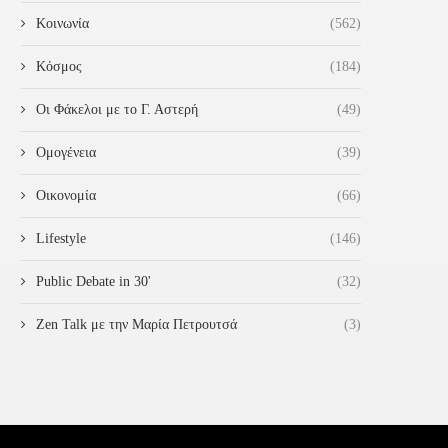
Κοινωνία
(562)
Κόσμος
(184)
Οι Φάκελοι με το Γ. Αστερή
(49)
Ομογένεια
(39)
Οικονομία
(66)
Lifestyle
(146)
Public Debate in 30'
(32)
Zen Talk με την Μαρία Πετρουτσά
(3)