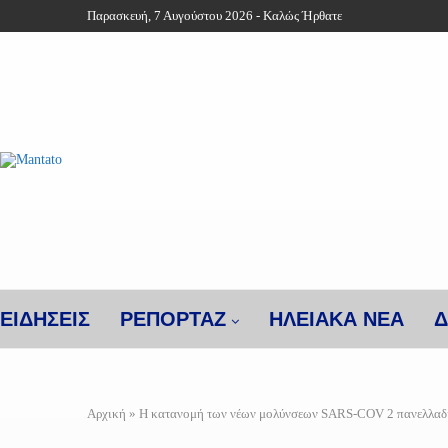
Παρασκευή, 7 Αυγούστου 2026 - Καλώς Ήρθατε
ΕΙΔΗΣΕΙΣ
ΡΕΠΟΡΤΑΖ
ΗΛΕΙΑΚΑ ΝΕΑ
Δ
Αρχική
»
Η κατανομή των νέων μολύνσεων SARS-COV 2 πανελλαδ