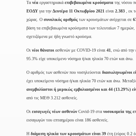
Τα
νέα
εργαστηριακά
επιβεβαιωμένα κρούσματα
της νόσου π
ΕΟΔΥ
για την
Δευτέρα 11 Οκτωβρίου
2021
είναι
2.383
, εκ τ
χώρας. Ο
συνολικός αριθμός
των κρουσμάτων ανέρχεται σε
6
βάση τα επιβεβαιωμένα κρούσματα των τελευταίων 7 ημερών, 1
σχετιζόμενα με ήδη γνωστό κρούσμα.
Οι
νέοι θάνατοι
ασθενών με COVID-19 είναι
41
, ενώ από την
95.3% είχε υποκείμενο νόσημα ή/και ηλικία 70 ετών και άνω.
Ο αριθμός των ασθενών που νοσηλεύονται
διασωληνωμένοι εί
έχει υποκείμενο νόσημα ή/και ηλικία 70 ετών και άνω. Μετα
ανεμβολίαστοι ή μερικώς εμβολιασμένοι και 44 (13.29%) ε
από τις ΜΕΘ 3.212 ασθενείς.
Οι
εισαγωγές νέων ασθενών
Covid-19 στα
νοσοκομεία της επ
εισαγωγών του επταημέρου είναι 186 ασθενείς.
Η
διάμεση ηλικία των κρουσμάτων είναι 39
έτη (εύρος 0.2 έ