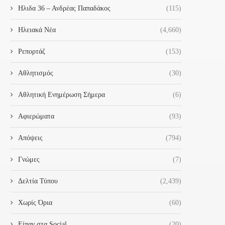
Ηλιδα 36 – Ανδρέας Παπαδάκος
(115)
Ηλειακά Νέα
(4,660)
Ρεπορτάζ
(153)
Αθλητισμός
(30)
Αθλητική Ενημέρωση Σήμερα
(6)
Αφιερώματα
(93)
Απόψεις
(794)
Γνώμες
(7)
Δελτία Τύπου
(2,439)
ΣΥΝΆΝΤΗΣΗ ΜΕ ΤΗΝ ΓΕΝΙΚΉ
«Ο ΔΉΜΟΣ ΉΛΙΔΑΣ ΤΊΜΗΣΕ
Χωρίς Όρια
(60)
ΓΡΑΜΜΑΤΈΑ ΥΠΟΔΟΧΉΣ
ΜΊΑ ΛΑΜΠΡΉ ΠΑΡΈΛΑΣΗ..
ΑΙΤΟΎΝΤΩΝ ΆΣΥΛΟ
28 Οκτωβρίου 2024
Είπαν στα Social
(20)