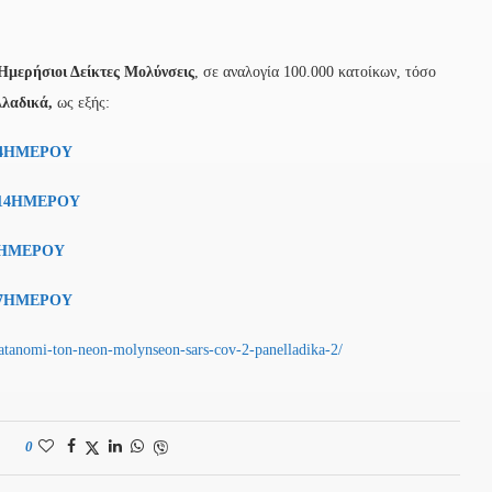
Ημερήσιοι Δείκτες Μολύνσεις
, σε αναλογία 100.000 κατοίκων, τόσο
λλαδικά,
ως εξής:
14ΗΜΕΡΟΥ
 14ΗΜΕΡΟΥ
7ΗΜΕΡΟΥ
 7ΗΜΕΡΟΥ
-katanomi-ton-neon-molynseon-sars-cov-2-panelladika-2/
0