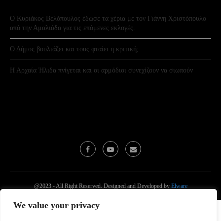
Ο Κυριάκος Βελόπουλος έδωσε τα χέρια με τον Γιάννη Χριστόπουλο
από την Αμαλιάδα για τις επόμενες εκλογές.
Ο Δήμος βουλιάζει και τους φταίει η κριτική;
Η Αρχαία Ήλιδα πνίγεται και οι αρμόδιοι συνεχίζουν να σιωπούν
@2023 - All Right Reserved. Designed and Developed by
Elware
We value your privacy