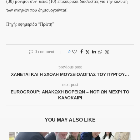
(30) μόνιμοι συν δέκα (10) επικουρικοί διασώστες για την κάλυψη
των αναγκών που δημιουργούνται!
Πηγή: εφημερίδα “Πρώτη”
0 comment
0
previous post
ΧΆΝΕΤΑΙ ΚΑΙ Η ΣΧΟΛΉ ΜΟΥΣΕΙΟΛΟΓΊΑΣ ΤΟΥ ΠΎΡΓΟΥ…
next post
EUROGROUP: ΑΝΑΚΩΧΉ ΒΟΡΕΊΩΝ – ΝΟΤΊΩΝ ΜΈΧΡΙ ΤΟ
ΚΑΛΟΚΑΊΡΙ
YOU MAY ALSO LIKE