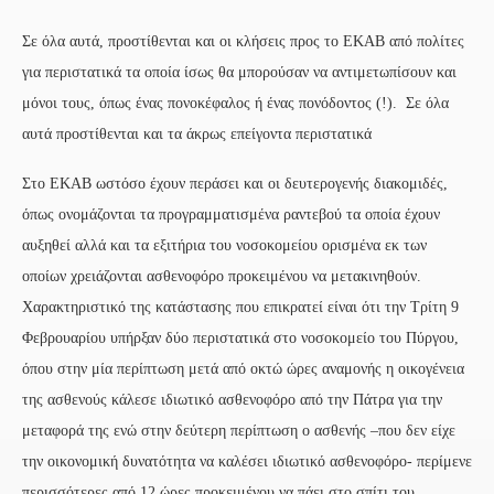
Σε όλα αυτά, προστίθενται και οι κλήσεις προς το ΕΚΑΒ από πολίτες
για περιστατικά τα οποία ίσως θα μπορούσαν να αντιμετωπίσουν και
μόνοι τους, όπως ένας πονοκέφαλος ή ένας πονόδοντος (!). Σε όλα
αυτά προστίθενται και τα άκρως επείγοντα περιστατικά
Στο ΕΚΑΒ ωστόσο έχουν περάσει και οι δευτερογενής διακομιδές,
όπως ονομάζονται τα προγραμματισμένα ραντεβού τα οποία έχουν
αυξηθεί αλλά και τα εξιτήρια του νοσοκομείου ορισμένα εκ των
οποίων χρειάζονται ασθενοφόρο προκειμένου να μετακινηθούν.
Χαρακτηριστικό της κατάστασης που επικρατεί είναι ότι την Τρίτη 9
Φεβρουαρίου υπήρξαν δύο περιστατικά στο νοσοκομείο του Πύργου,
όπου στην μία περίπτωση μετά από οκτώ ώρες αναμονής η οικογένεια
της ασθενούς κάλεσε ιδιωτικό ασθενοφόρο από την Πάτρα για την
μεταφορά της ενώ στην δεύτερη περίπτωση ο ασθενής –που δεν είχε
την οικονομική δυνατότητα να καλέσει ιδιωτικό ασθενοφόρο- περίμενε
περισσότερες από 12 ώρες προκειμένου να πάει στο σπίτι του.