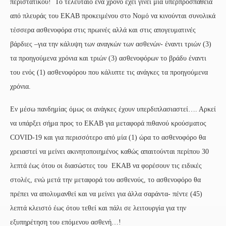
περιστατικού! Το τελευταίο ένα χρόνο έχει γίνει μία υπερπροσπάθεια
από πλευράς του ΕΚΑΒ προκειμένου στο Νομό να κινούνται συνολικά
τέσσερα ασθενοφόρα στις πρωινές αλλά και στις απογευματινές
βάρδιες –για την κάλυψη των αναγκών των ασθενών- έναντι τριών (3)
τα προηγούμενα χρόνια και τριών (3) ασθενοφόρων το βράδυ έναντι
του ενός (1) ασθενοφόρου που κάλυπτε τις ανάγκες τα προηγούμενα
χρόνια.
Εν μέσω πανδημίας όμως οι ανάγκες έχουν υπερδιπλασιαστεί…. Αρκεί
να υπάρξει σήμα προς το ΕΚΑΒ για μεταφορά πιθανού κρούσματος
COVID-19 και για περισσότερο από μία (1) ώρα το ασθενοφόρο θα
χρειαστεί να μείνει ακινητοποιημένος καθώς απαιτούνται περίπου 30
λεπτά έως ότου οι διασώστες του ΕΚΑΒ να φορέσουν τις ειδικές
στολές, ενώ μετά την μεταφορά του ασθενούς, το ασθενοφόρο θα
πρέπει να απολυμανθεί και να μείνει για άλλα σαράντα- πέντε (45)
λεπτά κλειστό έως ότου τεθεί και πάλι σε λειτουργία για την
εξυπηρέτηση του επόμενου ασθενή…!