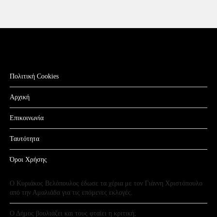
Πολιτική Cookies
Αρχική
Επικοινωνία
Ταυτότητα
Όροι Χρήσης
Ο Κυριάκος Βελόπουλος έδωσε τα χέρια με τον Γιάννη Χριστόπουλο
από την Αμαλιάδα για τις επόμενες εκλογές.
Ο Δήμος βουλιάζει και τους φταίει η κριτική;