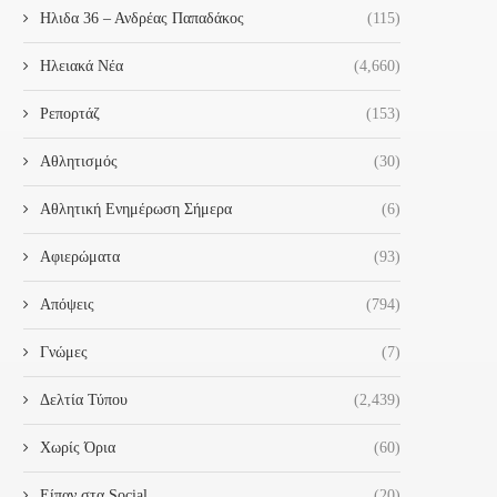
Ηλιδα 36 – Ανδρέας Παπαδάκος
(115)
Ηλειακά Νέα
(4,660)
Ρεπορτάζ
(153)
Αθλητισμός
(30)
Αθλητική Ενημέρωση Σήμερα
(6)
Αφιερώματα
(93)
Απόψεις
(794)
Γνώμες
(7)
Δελτία Τύπου
(2,439)
ΣΥΝΆΝΤΗΣΗ ΜΕ ΤΗΝ ΓΕΝΙΚΉ
«Ο ΔΉΜΟΣ ΉΛΙΔΑΣ ΤΊΜΗΣΕ
ΓΡΑΜΜΑΤΈΑ ΥΠΟΔΟΧΉΣ
ΜΊΑ ΛΑΜΠΡΉ ΠΑΡΈΛΑΣΗ..
Χωρίς Όρια
(60)
ΑΙΤΟΎΝΤΩΝ ΆΣΥΛΟ
28 Οκτωβρίου 2024
4 Νοεμβρίου 2024
Είπαν στα Social
(20)