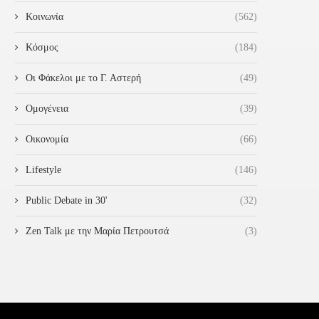
Κοινωνία
(562)
Κόσμος
(184)
Οι Φάκελοι με το Γ. Αστερή
(49)
Ομογένεια
(39)
Οικονομία
(66)
Lifestyle
(146)
Public Debate in 30'
(32)
Zen Talk με την Μαρία Πετρουτσά
(3)