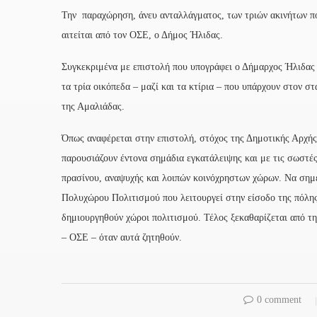
Την παραχώρηση, άνευ ανταλλάγματος, των τριών ακινήτων π
αιτείται από τον ΟΣΕ, ο Δήμος Ήλιδας.
Συγκεκριμένα με επιστολή που υπογράφει ο Δήμαρχος Ήλιδας 
τα τρία οικόπεδα – μαζί και τα κτίρια – που υπάρχουν στον 
της Αμαλιάδας.
Όπως αναφέρεται στην επιστολή, στόχος της Δημοτικής Αρχής,
παρουσιάζουν έντονα σημάδια εγκατάλειψης και με τις σωστέ
πρασίνου, αναψυχής και λοιπών κοινόχρηστων χώρων. Να σημε
Πολυχώρου Πολιτισμού που λειτουργεί στην είσοδο της πόλης
δημιουργηθούν χώροι πολιτισμού. Τέλος ξεκαθαρίζεται από τη
– ΟΣΕ – όταν αυτά ζητηθούν.
0 comment