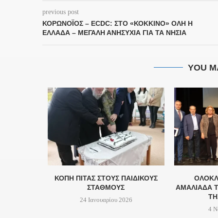
previous post
ΚΟΡΩΝΟΪΌΣ – ECDC: ΣΤΟ «ΚΌΚΚΙΝΟ» ΌΛΗ Η
ΕΛΛΆΔΑ – ΜΕΓΆΛΗ ΑΝΗΣΥΧΊΑ ΓΙΑ ΤΑ ΝΗΣΙΆ
YOU M
Υ ΦΟΔΣΑ
ΚΟΠΗ ΠΙΤΑΣ ΣΤΟΥΣ ΠΑΙΔΙΚΟΥΣ
ΟΛΟΚΛ
ΏΝΕΥΣΗ...
ΣΤΑΘΜΟΥΣ
ΑΜΑΛΙΆΔΑ Τ
ΤΗ
24
24 Ιανουαρίου 2026
4 Ν