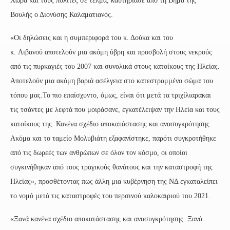
Χώρα και τους πολίτες σε τέλμα, καυτηρίασε από τη Βήμα της
Βουλής ο Διονύσης Καλαματιανός.
«Οι δηλώσεις και η συμπεριφορά του κ. Δούκα και του
κ. Λιβανού αποτελούν μια ακόμη ύβρη και προσβολή στους νεκρούς
από τις πυρκαγιές του 2007 και συνολικά στους κατοίκους της Ηλείας.
Αποτελούν μια ακόμη βαριά ασέλγεια στο κατεστραμμένο σώμα του
τόπου μας.Το πιο επαίσχυντο, όμως, είναι ότι μετά τα τριχίλιαρακαι
τις τσάντες με λεφτά που μοιράσανε, εγκατέλειψαν την Ηλεία και τους
κατοίκους της. Κανένα σχέδιο αποκατάστασης και ανασυγκρότησης.
Ακόμα και το ταμείο Μολυβιάτη εξαφανίστηκε, παρότι συγκροτήθηκε
από τις δωρεές των ανθρώπων σε όλον τον κόσμο, οι οποίοι
συγκινήθηκαν από τους τραγικούς θανάτους και την καταστροφή της
Ηλείας», προσθέτοντας πως άλλη μια κυβέρνηση της ΝΔ εγκαταλείπει
το νομό μετά τις καταστροφές του περσινού καλοκαιριού του 2021.
«Ξανά κανένα σχέδιο αποκατάστασης και ανασυγκρότησης. Ξανά