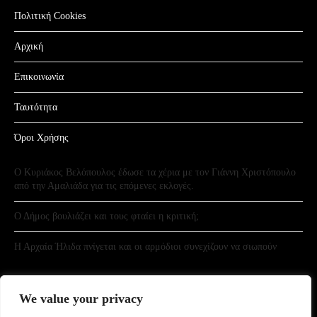
Πολιτική Cookies
Αρχική
Επικοινωνία
Ταυτότητα
Όροι Χρήσης
Ο Κυριάκος Βελόπουλος έδωσε τα χέρια με τον Γιάννη Χριστόπουλο
από την Αμαλιάδα για τις επόμενες εκλογές.
Ο Δήμος βουλιάζει και τους φταίει η κριτική;
Η Αρχαία Ήλιδα πνίγεται και οι αρμόδιοι συνεχίζουν να σιωπούν
We value your privacy