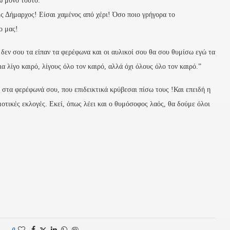
ω μόνο τούτο:
ις Δήμαρχος! Είσαι χαμένος από χέρι! Όσο ποιο γρήγορα το
ο μας!
 δεν σου τα είπαν τα φερέφωνα και οι αυλικοί σου θα σου θυμίσω εγώ τα
α λίγο καιρό, λίγους όλο τον καιρό, αλλά όχι όλους όλο τον καιρό.”
στα φερέφωνά σου, που επιδεικτικά κρύβεσαι πίσω τους !Και επειδή η
μοτικές εκλογές. Εκεί, όπως λέει και ο θυμόσοφος λαός, θα δούμε όλοι
0