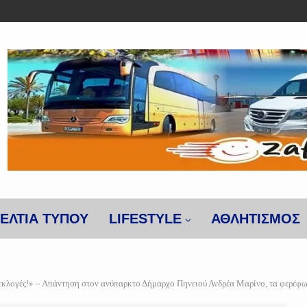
ΕΛΤΙΑ ΤΥΠΟΥ
LIFESTYLE
ΑΘΛΗΤΙΣΜΌΣ
ογές!» – Απάντηση στον ανύπαρκτο Δήμαρχο Πηνειού Ανδρέα Μαρίνο, τα φερέφων