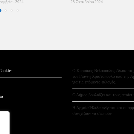
οεμβρίου 2024
28 Οκτωβρίου 2024
Cookies
Ο Κυριάκος Βελόπουλος έδωσε τα 
τον Γιάννη Χριστόπουλο από την Α
για τις επόμενες εκλογές.
Ο Δήμος βουλιάζει και τους φταίει 
ία
Η Αρχαία Ήλιδα πνίγεται και οι αρμ
α
συνεχίζουν να σιωπούν
σης