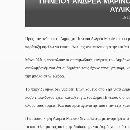
ΠΗΝΕΙΟΎ ΑΝΔΡΈΑ ΜΑΡΊΝΟ
ΑΥΛΙ
16 Ι
Προς τον ανύπαρκτο Δήμαρχο Πηνειού Ανδρέα Μαρίνο, τα φερέ
παράταξη oφείλω να επισημάνω -ως ανταπάντηση στην κατάπτυ
Μόνο θλίψη προκαλούν οι σπασμωδικές κινήσεις του Δημάρχου
αντιλαμβανόμενοι ότι οι δημότες τους έχουν πάρει χαμπάρι, κ
την μπάλα στην εξέδρα.
Το παιχνίδι όμως δεν γυρίζει! Είναι χαμένο από χέρι γιατί Δή
πόσο επικίνδυνος έχεις καταστεί για τον Δήμο Πηνειού, ο οπο
όλους τους τομείς. Και από πρωταγωνιστής που ήταν έχει κατ
Η αυτοδιοίκηση Ανδρέα Μαρίνο δεν ασκείται με αναρτήσεις στ
το αποτέλεσμα της άσκησης διοίκησης ενός Δημάρχου από τα «