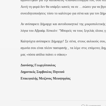
αγωνίστηκαν για την κατασκευή -επαναλειτουργία του, σου λέ
Αυτή τη φορά δεν θα υπάρξει κανείς να σε …σώσει για να βγε
συνειδητοποιήσεις τόσο το καλύτερο για σένα και για τον Δήμ
Αν ανύπαρκτε Δήμαρχε και αυτοδιοικητικέ της μικροπολιτικής
λόγια του Αβραάμ Λίνκολν: “Μπορείς να τους ξεγελάς όλους γι
Καληνύχτα ανύπαρκτε Δήμαρχε! Σε σένα, στους αυλικούς σου, 
αγωνία σου είναι πλέον πασιφανής , τα λέμε στις επόμενες Δη
μας «πόσα απίδια πιάνει ο σάκος»
Διονύσης Γεωργόπουλος
Δημοτικός Συμβουλος Πηνειού
Επικεφαλής Μειζονος Μειοψηφίας
0 comment