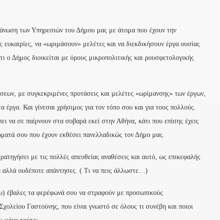
ργάνωση των Υπηρεσιών του Δήμου μας με άτομα που έχουν την
ς ευκαιρίες, να «ωριμάσουν» μελέτες και να διεκδικήσουν έργα ουσίας
τι ο Δήμος διοικείται με όρους μικροπολιτικής και ρουσφετολογικής
σεων, με συγκεκριμένες προτάσεις και μελέτες «ωρίμανσης» των έργων,
α έργα. Και γίνεσαι χρήσιμος για τον τόπο σου και για τους πολλούς.
ει να σε παίρνουν στα σοβαρά εκεί στην Αθήνα, κάτι που επίσης έχεις
ώματά σου που έχουν εκθέσει πανελλαδικώς τον Δήμο μας.
τρατηγήσει με τις πολλές απευθείας αναθέσεις και αυτό, ως επικεφαλής
φα αλλά ουδέποτε απάντησες. ( Τι να πεις άλλωστε…)
σου) έβαλες τα φερέφωνά σου να στραφούν με προσωπικούς
Σχολείου Γαστούνης, που είναι γνωστό σε όλους τι συνέβη και ποιοι