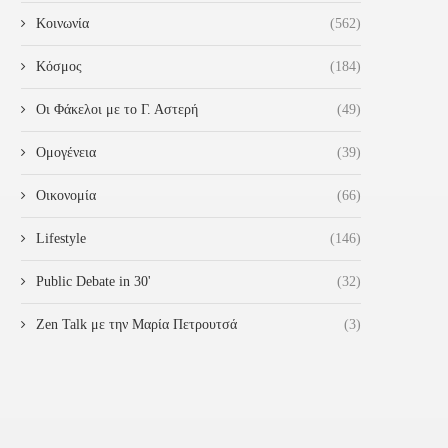
Κοινωνία
(562)
Κόσμος
(184)
Οι Φάκελοι με το Γ. Αστερή
(49)
Ομογένεια
(39)
Οικονομία
(66)
Lifestyle
(146)
Public Debate in 30'
(32)
Zen Talk με την Μαρία Πετρουτσά
(3)
ΔΙΟΝΥΣΊΑ-ΘΕΟΔΏΡΑ
ΔΙΟΝΎΣΗΣ ΚΑΛΑΜΑΤΙΑΝΌ
ΥΓΕΡΙΝΟΠΟΎΛΟΥ: ΠΡΟΩΘΟΎΜΕ
«ΣΎΝΔΕΣΗ ΤΟΥ “ΠΆΤΡΑ-ΠΎΡ
ΤΟΝ ΔΙΆΛΟΓΟ ΓΙΑ ΈΝΑΝ
ΜΕ ΤΟ ΑΕΡΟΔΡΌΜΙΟ...
ΕΙΡΗΝΙΚΌ...