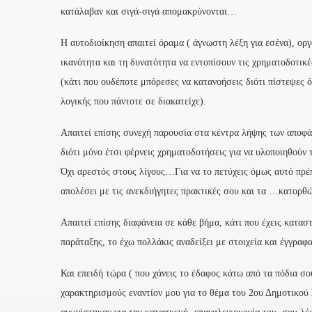
κατάλαβαν και σιγά-σιγά απομακρύνονται…
Η αυτοδιοίκηση απαιτεί όραμα ( άγνωστη λέξη για εσένα), ο
ικανότητα και τη δυνατότητα να εντοπίσουν τις χρηματοδοτικέ
(κάτι που ουδέποτε μπόρεσες να κατανοήσεις διότι πίστεψες ό
λογικής που πάντοτε σε διακατείχε).
Απαιτεί επίσης συνεχή παρουσία στα κέντρα λήψης των αποφά
διότι μόνο έτσι φέρνεις χρηματοδοτήσεις για να υλοποιηθούν τ
Όχι αρεστός στους λίγους…Για να το πετύχεις όμως αυτό πρέπ
απολέσει με τις ανεκδιήγητες πρακτικές σου και τα …κατορθ
Απαιτεί επίσης διαφάνεια σε κάθε βήμα, κάτι που έχεις κατασ
παράταξης, το έχω πολλάκις αναδείξει με στοιχεία και έγγρα
Και επειδή τώρα ( που χάνεις το έδαφος κάτω από τα πόδια 
χαρακτηρισμούς εναντίον μου για το θέμα του 2ου Δημοτικού 