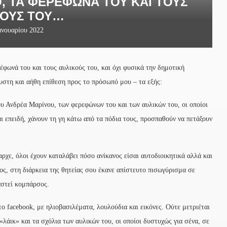
, ΤΑ ΦΕΡΈΦΩΝΆ ΤΟΥ ΚΑΙ ΤΟΥΣ
ΚΟΎΣ ΤΟΥ…
ανουαρίου 2022
φωνά του και τους αυλικούς του, και όχι φυσικά την δημοτική
στη και αήθη επίθεση προς το πρόσωπό μου – τα εξής:
 Ανδρέα Μαρίνου, των φερεφώνων του και των αυλικών του, οι οποίοι
αι επειδή, χάνουν τη γη κάτω από τα πόδια τους, προσπαθούν να πετάξουν
μαρχε, όλοι έχουν καταλάβει πόσο ανίκανος είσαι αυτοδιοικητικά αλλά και
ίος, στη διάρκεια της θητείας σου έκανε απίστευτο πισωγύρισμα σε
αστεί κομπάρσος.
ο facebook, με ηλιοβασιλέματα, λουλούδια και εικόνες. Ούτε μετριέται
λάικ» και τα σχόλια των αυλικών του, οι οποίοι δυστυχώς για σένα, σε