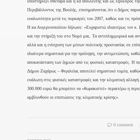
υποστηρίξει σθεναρά και η κα Βουλευτής και ως Πρόεδρος τη
Περιβάλλοντος της Βουλής, επισημαίνοντας ότι ο Δήμος παρο
ευαλωτότητα μετά τις πυρκαγιές του 2007, καθώς και τις πρό
Η κα Αυγερινοπούλου δήλωσε: «Ευχαριστώ ιδιαιτέρως τον κ. 
και την στήριξή του στο Νομό μας. Τα αντιπλημμυρικά και αν
αλλά και η ενίσχυση των μέσων πολιτικής προστασίας σε επίπ
ιδιαίτερα σημαντικά για την πρόληψη, την αντιμετώπιση, καθώ
αποκατάσταση των ζημιών από τις φυσικές καταστροφές. Η πο
Δήμου Ζαχάρως – Φιγαλείας αποτελεί σημαντικό τομέα, καθώς
ευάλωτη στις φυσικές καταστροφές και την κλιματική αλλαγή
300.000 ευρώ θα μπορέσει να «θωρακιστεί» περαιτέρω η περιο
αμβλυνθούν οι επιπτώσεις της κλιματικής κρίσης».
0 comment