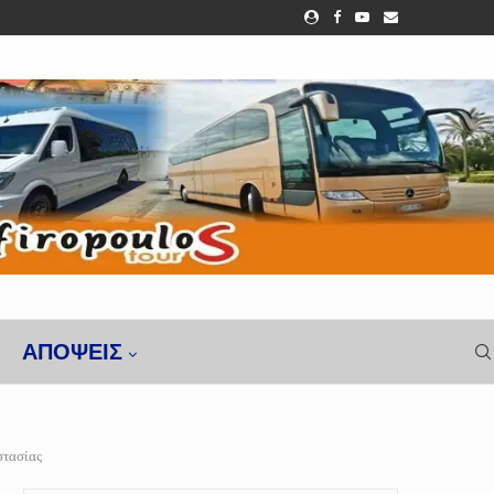
ΑΠΌΨΕΙΣ
στασίας