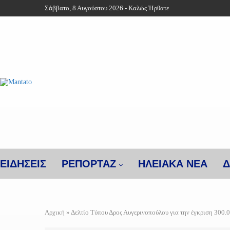
Σάββατο, 8 Αυγούστου 2026 - Καλώς Ήρθατε
ΕΙΔΗΣΕΙΣ
ΡΕΠΟΡΤΑΖ
ΗΛΕΙΑΚΑ ΝΕΑ
Δ
Αρχική
»
Δελτίο Τύπου Δρος Αυγερινοπούλου για την έγκριση 300.