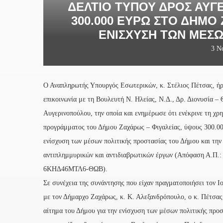
ΔΕΛΤΊΟ ΤΎΠΟΥ ΔΡΟΣ ΑΥΓ
300.000 ΕΥΡΏ ΣΤΟ ΔΉΜΟ 
ΕΝΊΣΧΥΣΗ ΤΩΝ ΜΈΣΩ
3 Ν
Ο Αναπληρωτής Υπουργός Εσωτερικών, κ. Στέλιος Πέτσας, ήρ
επικοινωνία με τη Βουλευτή Ν. Ηλείας, Ν.Δ., Δρ. Διονυσία –
Αυγερινοπούλου, την οποία και ενημέρωσε ότι ενέκρινε τη χ
προγράμματος του Δήμου Ζαχάρως – Φιγαλείας, ύψους 300.00
ενίσχυση των μέσων πολιτικής προστασίας του Δήμου και τη
αντιπλημμυρικών και αντιδιαβρωτικών έργων (Απόφαση Α.Π.
6ΚΗΔ46ΜΤΛ6-ΘΩΒ).
Σε συνέχεια της συνάντησης που είχαν πραγματοποιήσει τον Ιο
με τον Δήμαρχο Ζαχάρως, κ. Κ. Αλεξανδρόπουλο, ο κ. Πέτσας
αίτημα του Δήμου για την ενίσχυση των μέσων πολιτικής προστ