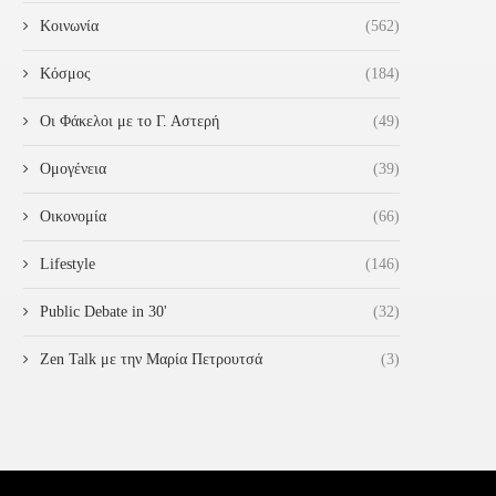
Κοινωνία
(562)
Κόσμος
(184)
Οι Φάκελοι με το Γ. Αστερή
(49)
Ομογένεια
(39)
Οικονομία
(66)
Lifestyle
(146)
Public Debate in 30'
(32)
Zen Talk με την Μαρία Πετρουτσά
(3)