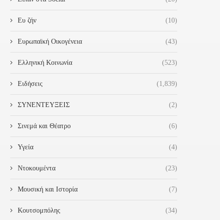
Ευ ζήν
(10)
Ευρωπαϊκή Οικογένεια
(43)
Ελληνική Κοινωνία
(523)
Ειδήσεις
(1,839)
ΣΥΝΕΝΤΕΥΞΕΙΣ
(2)
Σινεμά και Θέατρο
(6)
Υγεία
(4)
ΔΙΟΝΥΣΊΑ-ΘΕΟΔΏΡΑ
ΔΙΟΝΎΣΗΣ ΚΑΛΑΜΑΤΙΑΝΌ
Ντοκουμέντα
(23)
ΥΓΕΡΙΝΟΠΟΎΛΟΥ: ΠΡΟΩΘΟΎΜΕ
«ΣΎΝΔΕΣΗ ΤΟΥ “ΠΆΤΡΑ-ΠΎΡ
ΤΟΝ ΔΙΆΛΟΓΟ ΓΙΑ ΈΝΑΝ
ΜΕ ΤΟ ΑΕΡΟΔΡΌΜΙΟ...
Μουσική και Ιστορία
(7)
ΕΙΡΗΝΙΚΌ...
28 Οκτωβρίου 2024
28 Οκτωβρίου 2024
Κουτσομπόλης
(34)