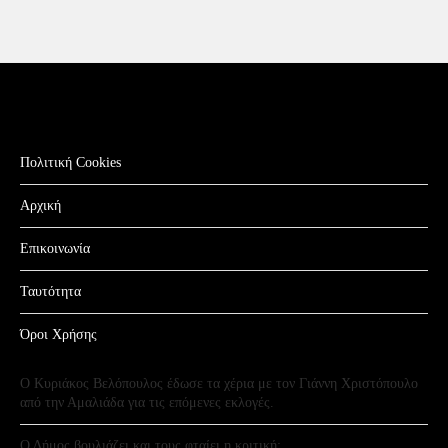
Πολιτική Cookies
Αρχική
Επικοινωνία
Ταυτότητα
Όροι Χρήσης
Ο Κυριάκος Βελόπουλος έδωσε τα χέρια με τον Γιάννη Χριστόπουλο
από την Αμαλιάδα για τις επόμενες εκλογές.
Ο Δήμος βουλιάζει και τους φταίει η κριτική;