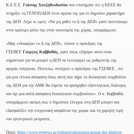
Κ.Ε.Ε.Ε.
Γιάννης Χατζηθεοδοσίου
που επισήμανε ότι η ΚΕΕΕ θα
στηρίξει τη ΓΕΝΟΠ/ΔΕΗ στον αγώνα της για το δημόσιο χαρακτήρα
της ΔΕΗ. Λέμε κι εμείς «Να μη χαθεί το Δ της ΔΕΗ» γιατί πιστεύουμε
στον κρίσιμο ρόλο της στην οικονομία της χώρας, υπογράμμισε.
«Μας ενδιαφέρει το Δ της ΔΕΗ», τόνισε ο πρόεδρος της
ΓΣΕΒΕΕ
Γιώργος Καββαθάς
, γιατί όπως εξήγησε αυτό είναι
σημαντικό για να μπορεί η ΔΕΗ να λειτουργεί ως ρυθμιστής της
αγοράς ενέργειας. Πιστεύω, συνέχισε ο πρόεδρος της ΓΣΕΒΕΕ , ότι
για μια τέτοια απόφαση όπως αυτή που πήρε το διοικητικό συμβούλιο
της ΔΕΗ για την ΑΜΚ θα έπρεπε να προηγηθεί εξαντλητικός διάλογος
και όχι μια απλή απόφαση διοικητικού συμβουλίου». Ο κ. Καββαθάς
υπογράμμισε ακόμη πως ο δημόσιος έλεγχος στη ΔΕΗ μπορεί και
εξασφαλίζει την ενεργειακή ασφάλεια της χώρας και τη χαμηλή τιμή
του ηλεκτρικού ρεύματος.
Πηγή:
https://www.ertnews.gr/eidiseis/oikonomia/genop-dei-diatirisi-