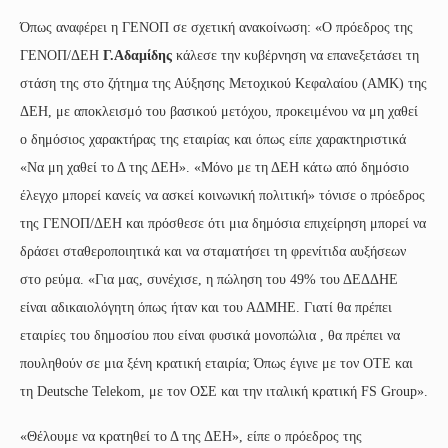
Όπως αναφέρει η ΓΕΝΟΠ σε σχετική ανακοίνωση: «Ο πρόεδρος της
ΓΕΝΟΠ/ΔΕΗ
Γ.Αδαμίδης
κάλεσε την κυβέρνηση να επανεξετάσει τη
στάση της στο ζήτημα της Αύξησης Μετοχικού Κεφαλαίου (ΑΜΚ) της
ΔΕΗ, με αποκλεισμό του βασικού μετόχου, προκειμένου να μη χαθεί
ο δημόσιος χαρακτήρας της εταιρίας και όπως είπε χαρακτηριστικά
«Να μη χαθεί το Δ της ΔΕΗ». «Μόνο με τη ΔΕΗ κάτω από δημόσιο
έλεγχο μπορεί κανείς να ασκεί κοινωνική πολιτική» τόνισε ο πρόεδρος
της ΓΕΝΟΠ/ΔΕΗ και πρόσθεσε ότι μια δημόσια επιχείρηση μπορεί να
δράσει σταθεροποιητικά και να σταματήσει τη φρενίτιδα αυξήσεων
στο ρεύμα. «Για μας, συνέχισε, η πώληση του 49% του ΔΕΔΔΗΕ
είναι αδικαιολόγητη όπως ήταν και του ΑΔΜΗΕ. Γιατί θα πρέπει
εταιρίες του δημοσίου που είναι φυσικά μονοπώλια , θα πρέπει να
πουληθούν σε μια ξένη κρατική εταιρία; Όπως έγινε με τον ΟΤΕ και
τη Deutsche Telekom, με τον ΟΣΕ και την ιταλική κρατική FS Group».
«Θέλουμε να κρατηθεί το Δ της ΔΕΗ», είπε ο πρόεδρος της