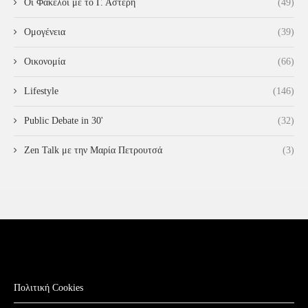
Οι Φάκελοι με το Γ. Αστερή
(49)
Ομογένεια
(39)
Οικονομία
(66)
Lifestyle
(146)
Public Debate in 30'
(32)
Zen Talk με την Μαρία Πετρουτσά
(3)
Πολιτική Cookies