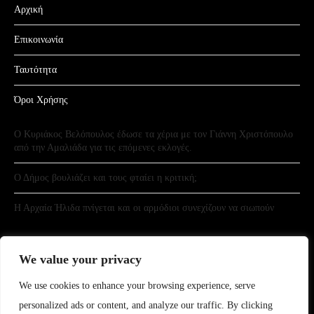
Αρχική
Επικοινωνία
Ταυτότητα
Όροι Χρήσης
Ο Κυριάκος Βελόπουλος έδωσε τα χέρια με τον Γιάννη Χριστόπουλο
από την Αμαλιάδα για τις επόμενες εκλογές.
Ο Δήμος βουλιάζει και τους φταίει η κριτική;
Η Αρχαία Ήλιδα πνίγεται και οι αρμόδιοι συνεχίζουν να σιωπούν
We value your privacy
We use cookies to enhance your browsing experience, serve
personalized ads or content, and analyze our traffic. By clicking