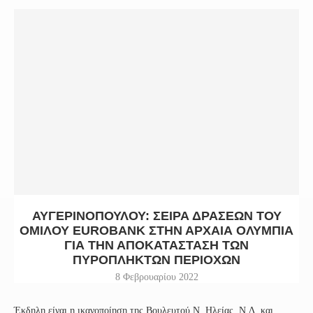
ΑΥΓΕΡΙΝΟΠΟΎΛΟΥ: ΣΕΙΡΆ ΔΡΆΣΕΩΝ ΤΟΥ
ΟΜΊΛΟΥ EUROBANK ΣΤΗΝ ΑΡΧΑΊΑ ΟΛΥΜΠΊΑ
ΓΙΑ ΤΗΝ ΑΠΟΚΑΤΆΣΤΑΣΗ ΤΩΝ
ΠΥΡΌΠΛΗΚΤΩΝ ΠΕΡΙΟΧΏΝ
8 Φεβρουαρίου 2022
Έκδηλη είναι η ικανοποίηση της Βουλευτού Ν. Ηλείας, Ν.Δ. και