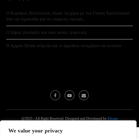
Ο Κυριάκος Βελόπουλος έδωσε τα χέρια με τον Γιάννη Χριστόπουλο
από την Αμαλιάδα για τις επόμενες εκλογές.
Ο Δήμος βουλιάζει και τους φταίει η κριτική;
Η Αρχαία Ήλιδα πνίγεται και οι αρμόδιοι συνεχίζουν να σιωπούν
@2023 - All Right Reserved. Designed and Developed by
Elware
We value your privacy