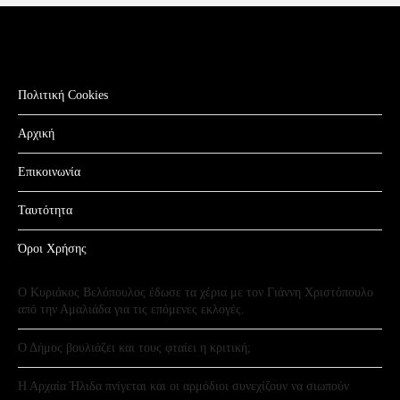
Πολιτική Cookies
Αρχική
Επικοινωνία
Ταυτότητα
Όροι Χρήσης
Ο Κυριάκος Βελόπουλος έδωσε τα χέρια με τον Γιάννη Χριστόπουλο
από την Αμαλιάδα για τις επόμενες εκλογές.
Ο Δήμος βουλιάζει και τους φταίει η κριτική;
Η Αρχαία Ήλιδα πνίγεται και οι αρμόδιοι συνεχίζουν να σιωπούν