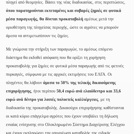
πληγεί από θεομηνίες. Βάσει της νέας διαδικασίας, στις περιπτώσεις,
όπου παρατηρούνται εκτεταμένες και σοβαρές ζημιές σε φυτικά
μέσα παραγωγής, θα δίνεται προκαταβολή
αμέσως μετά την
οριοθέτηση της πληγείσας περιοχής, ώστε οι αγρότες να μπορούν
άμεσα να αντιμετωπίσουν τις ζημίες.
Με γνώμονα την στήριξη των παραγωγών, το αμέσως επόμενο
διάστημα θα εκδοθεί απόφαση που θα ορίζει τη χορήγηση
προκαταβολής για ζημίες σε φυτικά μέσα παραγωγής από τις φετινές
πυρκαγιές, σύμφωνα με τις αρχικές εκτιμήσεις του ΕΛΓΑ. Οι
πληγέντες θα λάβουν
άμεσα το 50% της τελικής δικαιούμενης
επιχορήγησης
, ήτοι περίπου
50,4 ευρώ ανά ελαιόδεντρο και 33,6
ευρώ ανά δέντρο για λοιπές πολυετείς καλλιέργειες
, με τη
διαδικασία της προκαταβολής. Δικαιούχοι επιχορήγησης καθίστανται
οι κατά κύριο επάγγελμα αγρότες που έχουν υποβάλει τη δήλωση
ενιαίας ενίσχυσης στο Ολοκληρωμένο Σύστημα Διαχείρισης Ελέγχου
και έχουν εκπληρώσει την υποχρέωση καταβολής της ειδικής